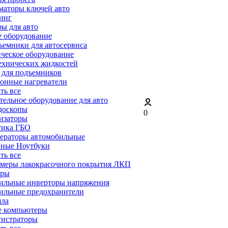
маторы ключей авто
инг
ы для авто
 оборудование
емники для автосервиса
ческое оборудование
ехнических жидкостей
 для подъемников
онные нагреватели
ать все
ельное оборудование для авто
доскопы
0
изаторы
тика ГБО
ераторы автомобильные
ные Ноутбуки
ать все
меры лакокрасочного покрытия ЛКП
ары
ильные инверторы напряжения
ильные предохранители
яла
е компьютеры
гистраторы