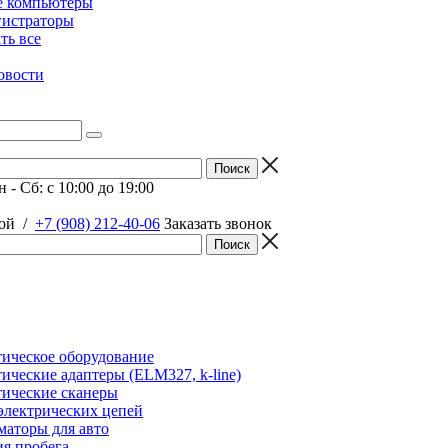
е компьютеры
гистраторы
ать все
овости
 - Сб: c 10:00 до 19:00
ой
/
+7 (908) 212-40-06
Заказать звонок
ическое оборудование
ические адаптеры (ELM327, k-line)
ические сканеры
электрических цепей
аторы для авто
я пробега