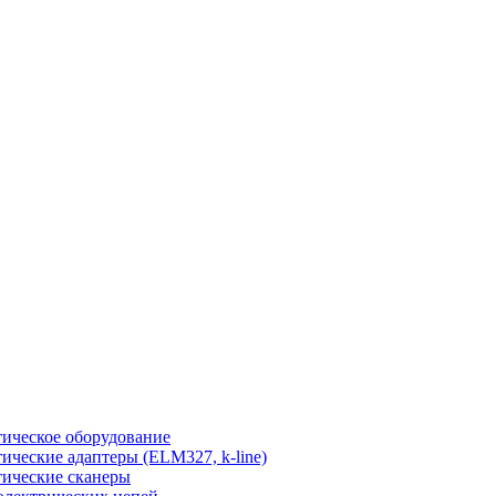
ическое оборудование
ические адаптеры (ELM327, k-line)
ические сканеры