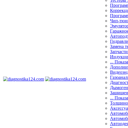
Тестеры 
Программ
Коррекци
Програм
Чип-тюн
Эмулятор
Гаражное
Автоподъ
Гидравли
Замена т
Запчасти
Индукци
... Показ
Дополнит
Видеоэн
Газоанал
Диагнос
Дымоген
Защищен
... Показ
Толщино
Аксессу
Автомоб
Автомоб
Автооде