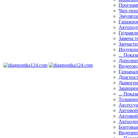
Програм
Чип-тюн
Эмулятор
Гаражное
Автоподъ
Гидравли
Замена т
Запчасти
Индукци
... Показ
Дополнит
Видеоэн
Газоанал
Диагнос
Дымоген
Защищен
... Показ
Толщино
Аксессу
Автомоб
Автомоб
Автооде
Бортовы
Видеоре