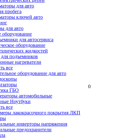
электрических цепей
аторы для авто
я пробега
маторы ключей авто
инг
ы для авто
 оборудование
емники для автосервиса
ческое оборудование
ехнических жидкостей
 для подъемников
онные нагреватели
ать все
ельное оборудование для авто
доскопы
изаторы
0
тика ГБО
ераторы автомобильные
ные Ноутбуки
ать все
меры лакокрасочного покрытия ЛКП
ары
ильные инверторы напряжения
ильные предохранители
яла