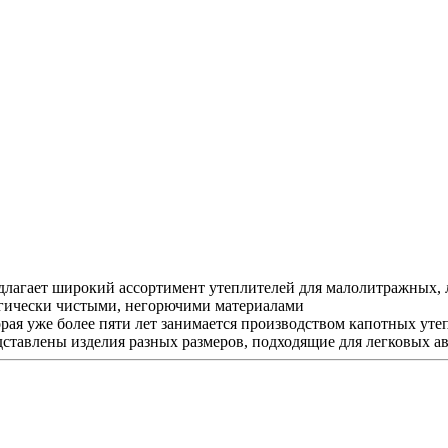
агает широкий ассортимент утеплителей для малолитражных, л
гически чистыми, негорючими материалами
 уже более пяти лет занимается производством капотных утепл
дставлены изделия разных размеров, подходящие для легковых а