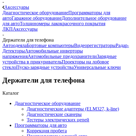
-
Аксессуары
Диагностическое оборудование
Программаторы для
авто
Гаражное оборудование
Дополнительное оборудование
для авто
Толщиномеры лакокрасочного покрытия
ЛКП
Аксессуары
-
Держатели для телефона
Автоодеяла
Бортовые компьютеры
Видеорегистраторы
Радар-
Детекторы
Автомобильные инверторы
напряжения
Автомобильные предохранители
Зарядные
устройства в прикуриватель
Проекторы на лобовое
стекло
Пуско-зарядные устройства
Универсальные ключи
Держатели для телефона
Каталог
Диагностическое оборудование
Диагностические адаптеры (ELM327, k-line)
Диагностические сканеры
Тестеры электрических цепей
Программаторы для авто
Коррекция пробега