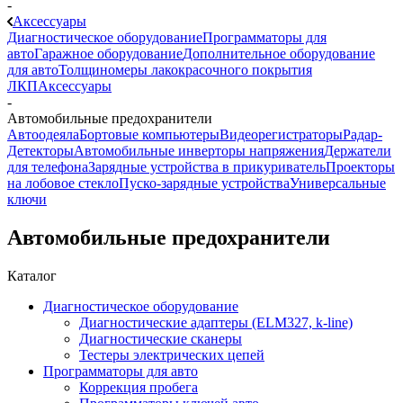
-
Аксессуары
Диагностическое оборудование
Программаторы для
авто
Гаражное оборудование
Дополнительное оборудование
для авто
Толщиномеры лакокрасочного покрытия
ЛКП
Аксессуары
-
Автомобильные предохранители
Автоодеяла
Бортовые компьютеры
Видеорегистраторы
Радар-
Детекторы
Автомобильные инверторы напряжения
Держатели
для телефона
Зарядные устройства в прикуриватель
Проекторы
на лобовое стекло
Пуско-зарядные устройства
Универсальные
ключи
Автомобильные предохранители
Каталог
Диагностическое оборудование
Диагностические адаптеры (ELM327, k-line)
Диагностические сканеры
Тестеры электрических цепей
Программаторы для авто
Коррекция пробега