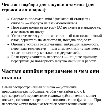
Чек-лист подбора для закупки и замены (для
сервиса и автопарка):
Сверьте типоразмер: mini / флажковый стандарт /
силовой — корпуса не взаимозаменяемы.
Проверьте номинал по току (A) по схеме и маркировке,
а не только по цвету.
Уточните место установки: салонный или подкапотный
блок, держатель на магистрали, посадка под болт.
Оцените условия эксплуатации: вибрация, влажность,
перепады температур — для спецтехники лучше иметь
запас по качеству контактов и держателей.
Если предохранитель перегорел — найдите причину
перегрузки до повторного запуска машины в работу.
Частые ошибки при замене и чем они
опасны
Самая распространенная ошибка — установка
предохранителя побольше, чтобы «не выбивало». В
краткосрочной перспективе техника действительно может
поехать, но защита перестает выполнять свою функцию. При
перегреве жгута повышается риск оплавления изоляции,