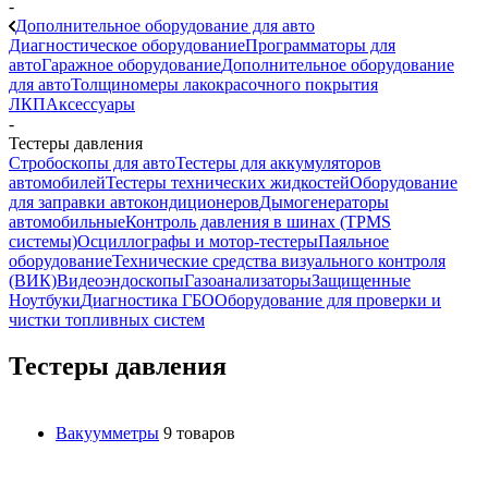
-
Дополнительное оборудование для авто
Диагностическое оборудование
Программаторы для
авто
Гаражное оборудование
Дополнительное оборудование
для авто
Толщиномеры лакокрасочного покрытия
ЛКП
Аксессуары
-
Тестеры давления
Стробоскопы для авто
Тестеры для аккумуляторов
автомобилей
Тестеры технических жидкостей
Оборудование
для заправки автокондиционеров
Дымогенераторы
автомобильные
Контроль давления в шинах (TPMS
системы)
Осциллографы и мотор-тестеры
Паяльное
оборудование
Технические средства визуального контроля
(ВИК)
Видеоэндоскопы
Газоанализаторы
Защищенные
Ноутбуки
Диагностика ГБО
Оборудование для проверки и
чистки топливных систем
Тестеры давления
Вакуумметры
9 товаров