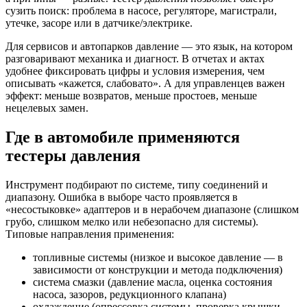
сузить поиск: проблема в насосе, регуляторе, магистрали,
утечке, засоре или в датчике/электрике.
Для сервисов и автопарков давление — это язык, на котором
разговаривают механика и диагност. В отчетах и актах
удобнее фиксировать цифры и условия измерения, чем
описывать «кажется, слабовато». А для управленцев важен
эффект: меньше возвратов, меньше простоев, меньше
нецелевых замен.
Где в автомобиле применяются
тестеры давления
Инструмент подбирают по системе, типу соединений и
диапазону. Ошибка в выборе часто проявляется в
«несостыковке» адаптеров и в нерабочем диапазоне (слишком
грубо, слишком мелко или небезопасно для системы).
Типовые направления применения:
топливные системы (низкое и высокое давление — в
зависимости от конструкции и метода подключения)
система смазки (давление масла, оценка состояния
насоса, зазоров, редукционного клапана)
охлаждение (опрессовка системы, проверка крышки