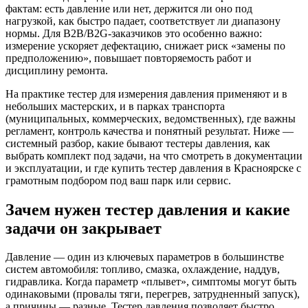
фактам: есть давление или нет, держится ли оно под
нагрузкой, как быстро падает, соответствует ли диапазону
нормы. Для B2B/В2G-заказчиков это особенно важно:
измерение ускоряет дефектацию, снижает риск «замены по
предположению», повышает повторяемость работ и
дисциплину ремонта.
На практике тестер для измерения давления применяют и в
небольших мастерских, и в парках транспорта
(муниципальных, коммерческих, ведомственных), где важны
регламент, контроль качества и понятный результат. Ниже —
системный разбор, какие бывают тестеры давления, как
выбрать комплект под задачи, на что смотреть в документации
и эксплуатации, и где купить тестер давления в Красноярске с
грамотным подбором под ваш парк или сервис.
Зачем нужен тестер давления и какие
задачи он закрывает
Давление — один из ключевых параметров в большинстве
систем автомобиля: топливо, смазка, охлаждение, наддув,
гидравлика. Когда параметр «плывет», симптомы могут быть
одинаковыми (провалы тяги, перегрев, затрудненный запуск),
а причины — разные. Тестер давления позволяет быстро