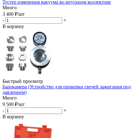
Тестер измерения вакуума во впускном коллекторе
Много
3 400
₽
/шт
-
+
В корзину
Быстрый просмотр
Барокамера (Устройство для проверки свечей зажигания под
давлением)
Много
9 500
₽
/шт
-
+
В корзину