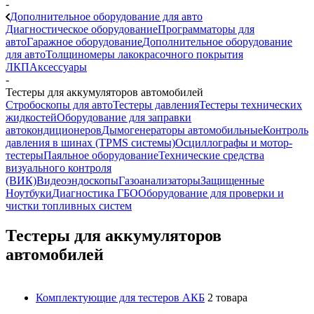
-
Дополнительное оборудование для авто
Диагностическое оборудование
Программаторы для
авто
Гаражное оборудование
Дополнительное оборудование
для авто
Толщиномеры лакокрасочного покрытия
ЛКП
Аксессуары
-
Тестеры для аккумуляторов автомобилей
Стробоскопы для авто
Тестеры давления
Тестеры технических
жидкостей
Оборудование для заправки
автокондиционеров
Дымогенераторы автомобильные
Контроль
давления в шинах (TPMS системы)
Осциллографы и мотор-
тестеры
Паяльное оборудование
Технические средства
визуального контроля
(ВИК)
Видеоэндоскопы
Газоанализаторы
Защищенные
Ноутбуки
Диагностика ГБО
Оборудование для проверки и
чистки топливных систем
Тестеры для аккумуляторов
автомобилей
Комплектующие для тестеров АКБ
2 товара