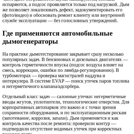
испаряются, а подсос проявляется только под нагрузкой. Дым
же позволяет локализовать дефект, задокументировать его
(фото/видео) и обосновать ремонт клиенту или внутренней
службе эксплуатации — без голословных утверждений.
Где применяются автомобильные
дымогенераторы
На практике дымотестирование закрывает сразу несколько
популярных задач. В бензиновых и дизельных двигателях —
контроль герметичности впуска (подсос воздуха влияет на
смесь, коррекции, ошибки по лямбда-регулированию). В
турбомоторах — проверка магистралей наддува и
интеркулера. В системе EVAP — поиск утечек паров топлива
и негерметичного клапана/адсорбера.
Отдельный класс задач — салонные утечки: негерметичные
вводы жгутов, уплотнители, технологические отверстия. Для
корпоративных автопарков это важно и с точки зрения
сохранности оборудования, и по эксплуатационным рискам
(запотевание, коррозия, запахи). Дым применяется и как
контроль качества после ремонта: проверили контур —
подтвердили отсутствие видимых утечек при корректных