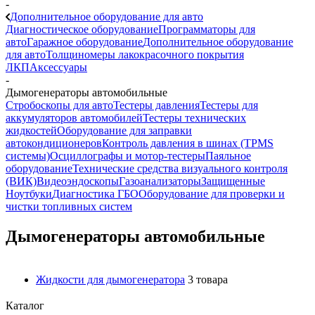
-
Дополнительное оборудование для авто
Диагностическое оборудование
Программаторы для
авто
Гаражное оборудование
Дополнительное оборудование
для авто
Толщиномеры лакокрасочного покрытия
ЛКП
Аксессуары
-
Дымогенераторы автомобильные
Стробоскопы для авто
Тестеры давления
Тестеры для
аккумуляторов автомобилей
Тестеры технических
жидкостей
Оборудование для заправки
автокондиционеров
Контроль давления в шинах (TPMS
системы)
Осциллографы и мотор-тестеры
Паяльное
оборудование
Технические средства визуального контроля
(ВИК)
Видеоэндоскопы
Газоанализаторы
Защищенные
Ноутбуки
Диагностика ГБО
Оборудование для проверки и
чистки топливных систем
Дымогенераторы автомобильные
Жидкости для дымогенератора
3 товара
Каталог