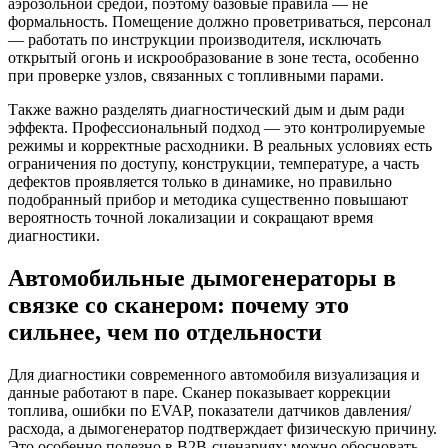
аэрозольной средой, поэтому базовые правила — не
формальность. Помещение должно проветриваться, персонал
— работать по инструкции производителя, исключать
открытый огонь и искрообразование в зоне теста, особенно
при проверке узлов, связанных с топливными парами.
Также важно разделять диагностический дым и дым ради
эффекта. Профессиональный подход — это контролируемые
режимы и корректные расходники. В реальных условиях есть
ограничения по доступу, конструкции, температуре, а часть
дефектов проявляется только в динамике, но правильно
подобранный прибор и методика существенно повышают
вероятность точной локализации и сокращают время
диагностики.
Автомобильные дымогенераторы в
связке со сканером: почему это
сильнее, чем по отдельности
Для диагностики современного автомобиля визуализация и
данные работают в паре. Сканер показывает коррекции
топлива, ошибки по EVAP, показатели датчиков давления/
расхода, а дымогенератор подтверждает физическую причину.
Это особенно полезно в B2B-сценариях: можно обосновать