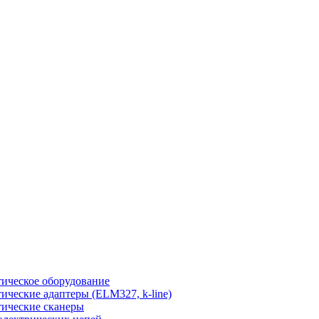
ическое оборудование
ические адаптеры (ELM327, k-line)
ические сканеры