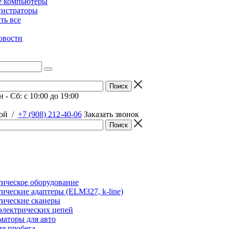
е компьютеры
гистраторы
ать все
овости
 - Сб: c 10:00 до 19:00
ой
/
+7 (908) 212-40-06
Заказать звонок
ическое оборудование
ические адаптеры (ELM327, k-line)
ические сканеры
электрических цепей
аторы для авто
я пробега