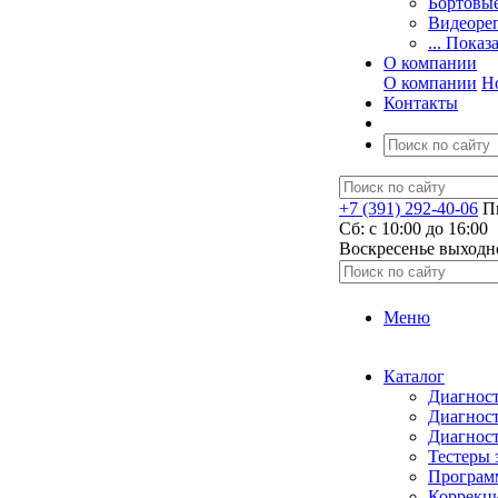
Бортовы
Видеоре
... Показ
О компании
О компании
Н
Контакты
+7 (391) 292-40-06
Пн
Сб: c 10:00 до 16:00
​Воскресенье выходн
Меню
Каталог
Диагност
Диагност
Диагност
Тестеры 
Программ
Коррекци