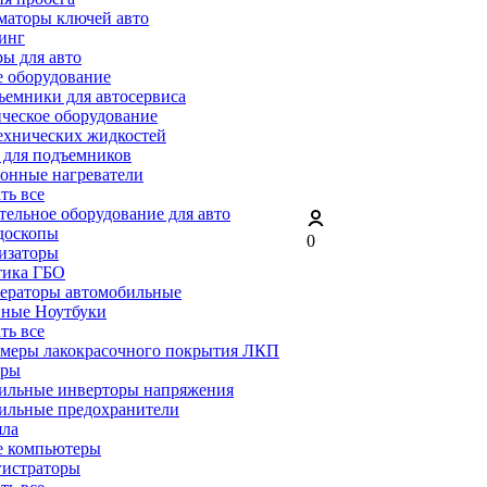
маторы ключей авто
инг
ы для авто
 оборудование
емники для автосервиса
ческое оборудование
ехнических жидкостей
 для подъемников
онные нагреватели
ать все
ельное оборудование для авто
доскопы
0
изаторы
тика ГБО
ераторы автомобильные
ные Ноутбуки
ать все
меры лакокрасочного покрытия ЛКП
ары
ильные инверторы напряжения
ильные предохранители
яла
е компьютеры
гистраторы