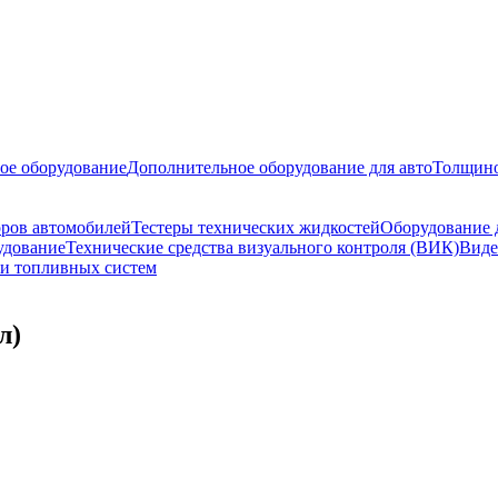
ое оборудование
Дополнительное оборудование для авто
Толщино
оров автомобилей
Тестеры технических жидкостей
Оборудование 
удование
Технические средства визуального контроля (ВИК)
Виде
ки топливных систем
л)