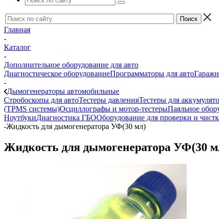
Главная
-
Каталог
-
Дополнительное оборудование для авто
Диагностическое оборудование
Программаторы для авто
Гаражн
-
Дымогенераторы автомобильные
Стробоскопы для авто
Тестеры давления
Тестеры для аккумулят
(TPMS системы)
Осциллографы и мотор-тестеры
Паяльное обор
Ноутбуки
Диагностика ГБО
Оборудование для проверки и чист
-
Жидкость для дымогенератора УФ(30 мл)
Жидкость для дымогенератора УФ(30 м