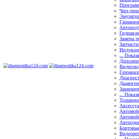
Програм
Чип-тюн
Эмулятор
Гаражное
Автоподъ
Гидравли
Замена т
Запчасти
Индукци
... Показ
Дополнит
Видеоэн
Газоанал
Диагнос
Дымоген
Защищен
... Показ
Толщино
Аксессу
Автомоб
Автомоб
Автооде
Бортовы
Видеоре