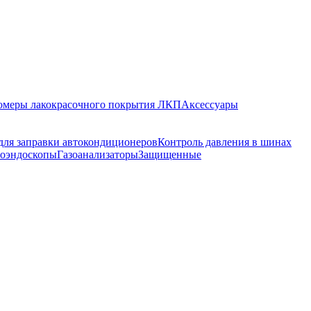
меры лакокрасочного покрытия ЛКП
Аксессуары
для заправки автокондиционеров
Контроль давления в шинах
оэндоскопы
Газоанализаторы
Защищенные