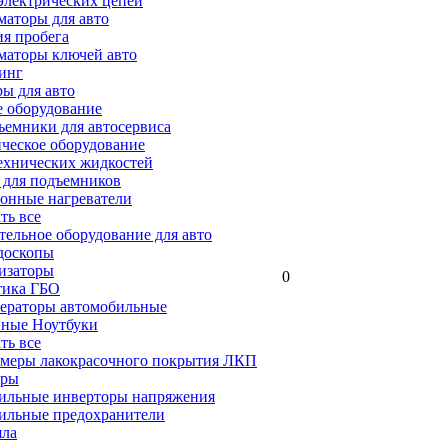
электрических цепей
аторы для авто
я пробега
маторы ключей авто
инг
ы для авто
 оборудование
емники для автосервиса
ческое оборудование
ехнических жидкостей
 для подъемников
онные нагреватели
ать все
ельное оборудование для авто
доскопы
изаторы
0
тика ГБО
ераторы автомобильные
ные Ноутбуки
ать все
меры лакокрасочного покрытия ЛКП
ары
ильные инверторы напряжения
ильные предохранители
яла