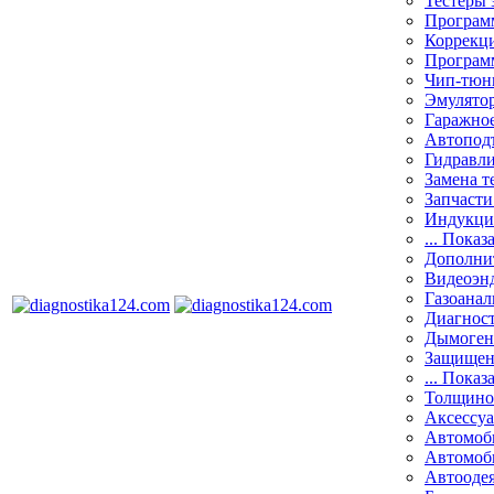
Тестеры 
Программ
Коррекци
Програм
Чип-тюн
Эмулятор
Гаражное
Автоподъ
Гидравли
Замена т
Запчасти
Индукци
... Показ
Дополнит
Видеоэн
Газоанал
Диагнос
Дымоген
Защищен
... Показ
Толщино
Аксессу
Автомоб
Автомоб
Автооде