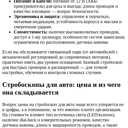
Питание и кабели:
питание от 12 В (АКБ/
прикуриватель) для цеха и выезда; длина проводов и
качество изоляции — вопрос безопасности.
Эргономика и защита:
управление в перчатках,
читаемая индикация, устойчивость корпуса к маслам и
умеренным ударам.
Совместимость:
наличие высоковольтных проводов,
доступ к 1-му цилиндру, особенности систем зажигания,
ограничения по расположению датчика-зажима.
Если вы обслуживаете смешанный парк (от автомобилей с
механической регулировкой до современных моторов),
практично иметь два уровня оснащения: базовый стробоскоп
для быстрых проверок и расширенный — для точной
настройки, обучения и контроля сложных случаев.
Стробоскопы для авто: цена и из чего
она складывается
Вопрос цены на стробоскоп для авто чаще всего упирается не
в цифры, а в понимание, за что именно платит организация.
На стоимость влияют тип источника света (LED/ксенон),
наличие dial-back и измерительных режимов, качество
датчика-зажима, длина и защищенность проводов, а также