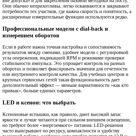
вне допуска» и для закрепления базовой методики на посту.
Они обычно неприхотливы, легко осваиваются и закрывают
потребности тех участков, где важна скорость и понятность, а
расширенные измерительные функции используются редко.
Профессиональные модели с dial-back и
измерением оборотов
Если в работе важна точная настройка и сопоставимость
результатов между сменами, удобнее модели с регулировкой
угла опережения, индикацией RPM и режимами проверки
стабильности импульса. Это упрощает контроль на разных
оборотах и позволяет фиксировать значения для отчетности
или внутреннего контроля качества. Для учебных центров и
крупных сервисных сетей такая функциональность дает
дополнительный эффект — меньше вариативности «как кто
привык», больше единых параметров.
LED и ксенон: что выбрать
Ксеноновые вспышки, как правило, дают высокий запас
яркости и лучше читаются при сильном внешнем освещении,
но требуют более «энергоемкого» питания. LED-решения
часто выигрывают по ресурсу, компактности и удобству