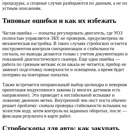
процедуры, а спорные случаи разбираются по данным, а не по
устным описаниям.
Типовые ошибки и как их избежать
Частая ошибка — попытка регулировать двигатель, где УОЗ
полностью управляется ЭБУ, не проверив, предусмотрена ли
механическая настройка. В таких случаях стробоскоп остается
инструментом контроля синхронизации и стабильности
сигнала, но выводы делаются только с учетом документации и
показаний диагностического сканера. Еще одна ошибка —
работа по грязным меткам: если шкала не читается, прибор не
заменит подготовку поверхности и освещения, а время будет
потеряно на повторные попытки.
Также встречается неправильный выбор цилиндра и неверная
ориентация индуктивного зажима (у многих датчиков есть
направление). Это приводит к нестабильной вспышке и
ложному двоению метки. Внутренний чек-лист поста обычно
решает проблему: сначала проверка стабильности вспышек на
холостом ходу, затем контроль на заданных оборотах, после —
фиксация результата в карте работ.
Стробоскопы для авто: как закупать