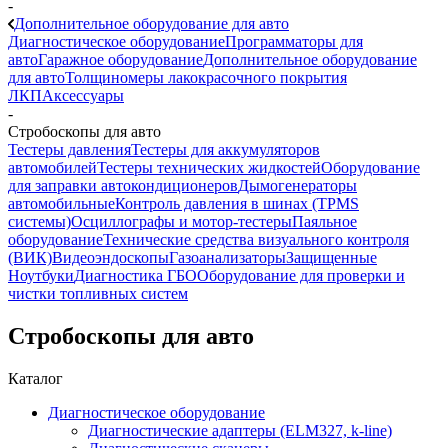
-
Дополнительное оборудование для авто
Диагностическое оборудование
Программаторы для
авто
Гаражное оборудование
Дополнительное оборудование
для авто
Толщиномеры лакокрасочного покрытия
ЛКП
Аксессуары
-
Стробоскопы для авто
Тестеры давления
Тестеры для аккумуляторов
автомобилей
Тестеры технических жидкостей
Оборудование
для заправки автокондиционеров
Дымогенераторы
автомобильные
Контроль давления в шинах (TPMS
системы)
Осциллографы и мотор-тестеры
Паяльное
оборудование
Технические средства визуального контроля
(ВИК)
Видеоэндоскопы
Газоанализаторы
Защищенные
Ноутбуки
Диагностика ГБО
Оборудование для проверки и
чистки топливных систем
Стробоскопы для авто
Каталог
Диагностическое оборудование
Диагностические адаптеры (ELM327, k-line)