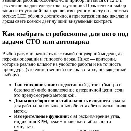
выездной работы, особенно если прибор питается от 12 В и
рассчитан на длительную эксплуатацию. Практически выбор
зависит от условий: на хорошо освещенном посту и на чистых
метках LED обычно достаточно, а при загрязненных шкалах и
ярком свете ксенон дает лучший визуальный контраст.
Как выбрать стробоскопы для авто под
задачи СТО или автопарка
Выбор разумно начинать не с самой популярной модели, а с
перечня операций и типового парка. Ниже — критерии,
которые реально влияют на удобство работы и на точность
процедуры (это единственный список в статье, посвященный
выбору).
Тип синхронизации:
индуктивный датчик (быстро и
безопасно) либо подключение к первичной цепи, если
это предусмотрено методикой.
Диапазон оборотов и стабильность вспышек:
важны
для работы на повышенных оборотах без «смазывания»
меток.
Измерительные функции:
dial-back/измерение угла,
индикация RPM, режим проверки стабильности
импульса.