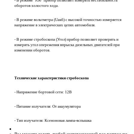
- В режиме "rОб" прибор позволяет измерять нестабильность
оборотов холостого хода.
- В режиме вольтметра (Uакб) с высокой точностью измеряется
напряжение в электрических цепях автомобиля.
- В режиме стробоскопа (Угол) прибор позволяет проверять и
измерять угол опережения впрыска дизельных двигателей при
изменении оборотов.
Технические характеристики стробоскопа
- Напряжение бортовой сети: 12В
- Питание излучателя: От аккумулятора
- Тип излучателя: Ксеноновая лампа-вспышка