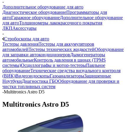
-
Дополнительное оборудование для авто
Диагностическое оборудование
Программаторы для
авто
Гаражное оборудование
Дополнительное оборудование
для авто
Толщиномеры лакокрасочного покрытия
ЛКП
Аксессуары
-
Стробоскопы для авто
Тестеры давления
Тестеры для аккумуляторов
автомобилей
Тестеры технических жидкостей
Оборудование
для заправки автокондиционеров
Дымогенераторы
автомобильные
Контроль давления в шинах (TPMS
системы)
Осциллографы и мотор-тестеры
Паяльное
оборудование
Технические средства визуального контроля
(ВИК)
Видеоэндоскопы
Газоанализаторы
Защищенные
Ноутбуки
Диагностика ГБО
Оборудование для проверки и
чистки топливных систем
-
Multitronics Astro D5
Multitronics Astro D5