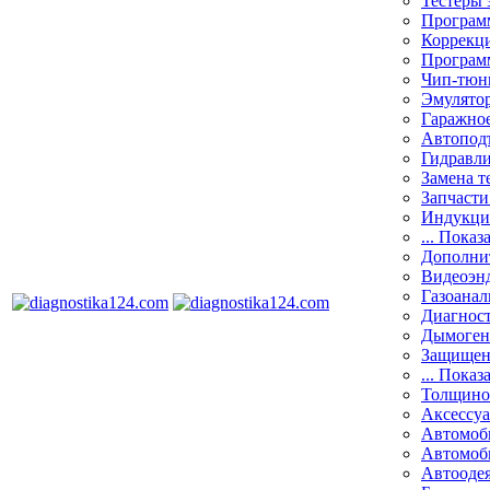
Тестеры 
Программ
Коррекци
Програм
Чип-тюн
Эмулятор
Гаражное
Автоподъ
Гидравли
Замена т
Запчасти
Индукци
... Показ
Дополнит
Видеоэн
Газоанал
Диагнос
Дымоген
Защищен
... Показ
Толщино
Аксессу
Автомоб
Автомоб
Автооде