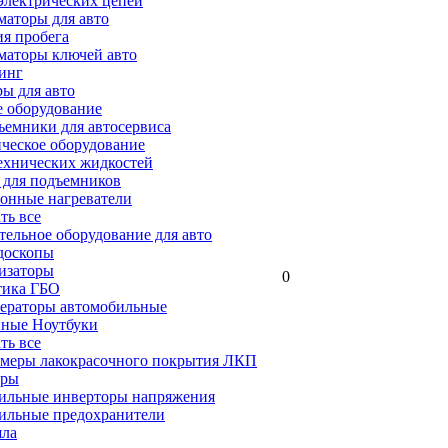
электрических цепей
аторы для авто
я пробега
маторы ключей авто
инг
ы для авто
 оборудование
емники для автосервиса
ческое оборудование
ехнических жидкостей
 для подъемников
онные нагреватели
ать все
ельное оборудование для авто
доскопы
изаторы
0
тика ГБО
ераторы автомобильные
ные Ноутбуки
ать все
меры лакокрасочного покрытия ЛКП
ары
ильные инверторы напряжения
ильные предохранители
яла