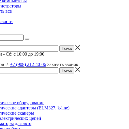
е компьютеры
гистраторы
ать все
овости
 - Сб: c 10:00 до 19:00
ой
/
+7 (908) 212-40-06
Заказать звонок
ическое оборудование
ические адаптеры (ELM327, k-line)
ические сканеры
электрических цепей
аторы для авто
я пробега