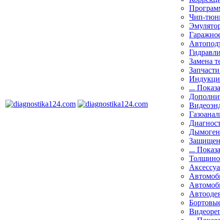
Програм
Чип-тюн
Эмулятор
Гаражное
Автоподъ
Гидравли
Замена т
Запчасти
Индукци
... Показ
Дополнит
Видеоэн
Газоанал
Диагнос
Дымоген
Защищен
... Показ
Толщино
Аксессу
Автомоб
Автомоб
Автооде
Бортовы
Видеоре