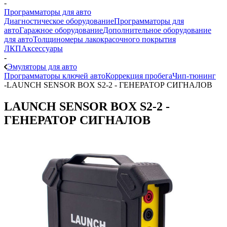
-
Программаторы для авто
Диагностическое оборудование
Программаторы для
авто
Гаражное оборудование
Дополнительное оборудование
для авто
Толщиномеры лакокрасочного покрытия
ЛКП
Аксессуары
-
Эмуляторы для авто
Программаторы ключей авто
Коррекция пробега
Чип-тюнинг
-
LAUNCH SENSOR BOX S2-2 - ГЕНЕРАТОР СИГНАЛОВ
LAUNCH SENSOR BOX S2-2 -
ГЕНЕРАТОР СИГНАЛОВ