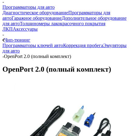
-
Программаторы для авто
Диагностическое оборудование
Программаторы для
авто
Гаражное оборудование
Дополнительное оборудование
для авто
Толщиномеры лакокрасочного покрытия
ЛКП
Аксессуары
-
Чип-тюнинг
Программаторы ключей авто
Коррекция пробега
Эмуляторы
для авто
-
OpenPort 2.0 (полный комплект)
OpenPort 2.0 (полный комплект)