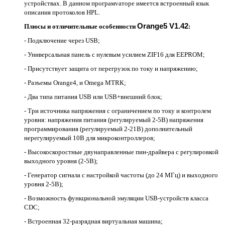
устройствах. В данном програмvаторе имеется встроенный язык
описания протоколов НРL.
Orange5 V1.42
Плюсы и отличительные особенности
:
- Подключение через USВ;
- Универсальная панель с нулевым усилием ZIF16 для ЕЕРRОМ;
- Присутствует защита от перегрузок по току и напряжению;
- Разъемы Оrаngе4, и Оmеgа МТRК;
- Два типа питания USВ или USВ+внешний блок;
- Три источника напряжения с ограничением по току и контролем
уровня: напряжения питания (регулируемый 2-5В) напряжения
программирования (регулируемый 2-21В) дополнительный
нерегулируемый 10В для микроконтроллеров;
- Высокоскоростные двунаправленные пин-драйвера с регулировкой
выходного уровня (2-5В);
- Генератор сигнала с настройкой частоты (до 24 МГц) и выходного
уровня 2-5В);
- Возможность функциональной эмуляции USВ-устройств класса
СDС;
- Встроенная 32-разрядная виртуальная машина;