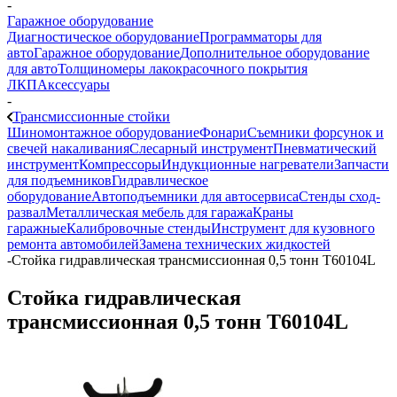
-
Гаражное оборудование
Диагностическое оборудование
Программаторы для
авто
Гаражное оборудование
Дополнительное оборудование
для авто
Толщиномеры лакокрасочного покрытия
ЛКП
Аксессуары
-
Трансмиссионные стойки
Шиномонтажное оборудование
Фонари
Съемники форсунок и
свечей накаливания
Слесарный инструмент
Пневматический
инструмент
Компрессоры
Индукционные нагреватели
Запчасти
для подъемников
Гидравлическое
оборудование
Автоподъемники для автосервиса
Стенды сход-
развал
Металлическая мебель для гаража
Краны
гаражные
Калибровочные стенды
Инструмент для кузовного
ремонта автомобилей
Замена технических жидкостей
-
Стойка гидравлическая трансмиссионная 0,5 тонн Т60104L
Стойка гидравлическая
трансмиссионная 0,5 тонн Т60104L