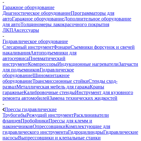
-
Гаражное оборудование
Диагностическое оборудование
Программаторы для
авто
Гаражное оборудование
Дополнительное оборудование
для авто
Толщиномеры лакокрасочного покрытия
ЛКП
Аксессуары
-
Гидравлическое оборудование
Слесарный инструмент
Фонари
Съемники форсунок и свечей
накаливания
Автоподъемники для
автосервиса
Пневматический
инструмент
Компрессоры
Индукционные нагреватели
Запчасти
для подъемников
Гидравлическое
оборудование
Шиномонтажное
оборудование
Трансмиссионные стойки
Стенды сход-
развал
Металлическая мебель для гаража
Краны
гаражные
Калибровочные стенды
Инструмент для кузовного
ремонта автомобилей
Замена технических жидкостей
-
Прессы гидравлические
Трубогибы
Режущий инструмент
Расклиниватели
фланцев
Пробойники
Прессы для клемм и
наконечников
Опрессовщики
Комплектующие для
гидравлического инструмента
Гидроцилиндры
Гидравлические
насосы
Выпрессовщики и клепальные станки