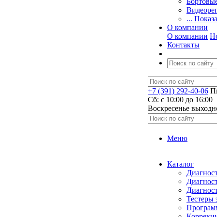
Бортовы
Видеоре
... Показ
О компании
О компании
Н
Контакты
+7 (391) 292-40-06
Пн
Сб: c 10:00 до 16:00
​Воскресенье выходн
Меню
Каталог
Диагност
Диагност
Диагност
Тестеры 
Программ
Коррекци