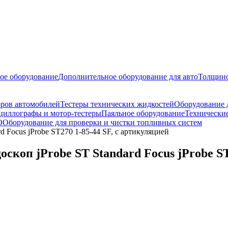
ое оборудование
Дополнительное оборудование для авто
Толщино
оров автомобилей
Тестеры технических жидкостей
Оборудование 
циллографы и мотор-тестеры
Паяльное оборудование
Технические
О
Оборудование для проверки и чистки топливных систем
Focus jProbe ST270 1-85-44 SF, с артикуляцией
п jProbe ST Standard Focus jProbe ST2