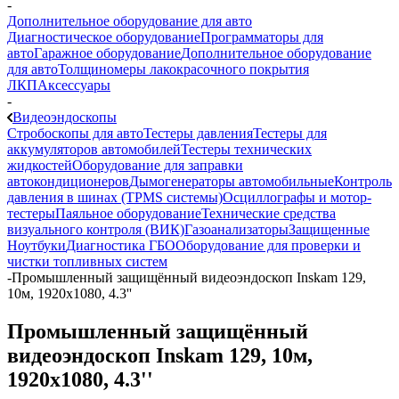
-
Дополнительное оборудование для авто
Диагностическое оборудование
Программаторы для
авто
Гаражное оборудование
Дополнительное оборудование
для авто
Толщиномеры лакокрасочного покрытия
ЛКП
Аксессуары
-
Видеоэндоскопы
Стробоскопы для авто
Тестеры давления
Тестеры для
аккумуляторов автомобилей
Тестеры технических
жидкостей
Оборудование для заправки
автокондиционеров
Дымогенераторы автомобильные
Контроль
давления в шинах (TPMS системы)
Осциллографы и мотор-
тестеры
Паяльное оборудование
Технические средства
визуального контроля (ВИК)
Газоанализаторы
Защищенные
Ноутбуки
Диагностика ГБО
Оборудование для проверки и
чистки топливных систем
-
Промышленный защищённый видеоэндоскоп Inskam 129,
10м, 1920x1080, 4.3''
Промышленный защищённый
видеоэндоскоп Inskam 129, 10м,
1920x1080, 4.3''