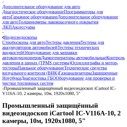
-
Дополнительное оборудование для авто
Диагностическое оборудование
Программаторы для
авто
Гаражное оборудование
Дополнительное оборудование
для авто
Толщиномеры лакокрасочного покрытия
ЛКП
Аксессуары
-
Видеоэндоскопы
Стробоскопы для авто
Тестеры давления
Тестеры для
аккумуляторов автомобилей
Тестеры технических
жидкостей
Оборудование для заправки
автокондиционеров
Дымогенераторы автомобильные
Контроль
давления в шинах (TPMS системы)
Осциллографы и мотор-
тестеры
Паяльное оборудование
Технические средства
визуального контроля (ВИК)
Газоанализаторы
Защищенные
Ноутбуки
Диагностика ГБО
Оборудование для проверки и
чистки топливных систем
-
Промышленный защищённый видеоэндоскоп iCartool IC-
V116A-10, 2 камеры, 10м, 1920x1080, 5"
Промышленный защищённый
видеоэндоскоп iCartool IC-V116A-10, 2
камеры, 10м, 1920x1080, 5"