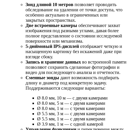
Зонд длиной 10 метров
позволяет проводить
обследование на удалении от точки доступа, что
особенно актуально в ограниченных или
закрытых пространствах.
Две встроенные камеры
обеспечивают захват
изображения под разными углами, давая более
полное представление о состоянии исследуемой
поверхности или механизма.
5-дюймовый IPS-дисплей
отображает четкую и
насыщенную картинку без искажений даже при
взгляде сбоку.
Запись и хранение данных
во встроенной памяти
позволяют сохранить сделанные фотографии и
видео для последующего анализа и отчетности.
Сменные зонды
дают возможность подбирать
длину и диаметр под конкретную задачу.
Поддерживаются следующие варианты:
Ø 8.0 мм, 10 м — с двумя камерами
Ø 8.0 мм, 5 м — с двумя камерами
Ø 8.0 мм, 1 м — с тремя камерами
Ø 5.5 мм, 3 м — с двумя камерами
Ø 5.5 мм, 1 м — с двумя камерами
Ø 3.9 мм, 1 м — с одной камерой
Управление функциями
и переключение между