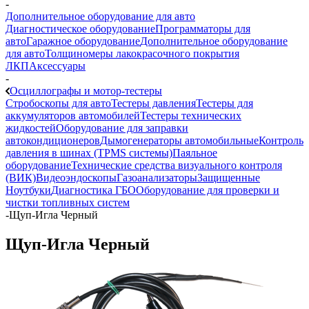
-
Дополнительное оборудование для авто
Диагностическое оборудование
Программаторы для
авто
Гаражное оборудование
Дополнительное оборудование
для авто
Толщиномеры лакокрасочного покрытия
ЛКП
Аксессуары
-
Осциллографы и мотор-тестеры
Стробоскопы для авто
Тестеры давления
Тестеры для
аккумуляторов автомобилей
Тестеры технических
жидкостей
Оборудование для заправки
автокондиционеров
Дымогенераторы автомобильные
Контроль
давления в шинах (TPMS системы)
Паяльное
оборудование
Технические средства визуального контроля
(ВИК)
Видеоэндоскопы
Газоанализаторы
Защищенные
Ноутбуки
Диагностика ГБО
Оборудование для проверки и
чистки топливных систем
-
Щуп-Игла Черный
Щуп-Игла Черный