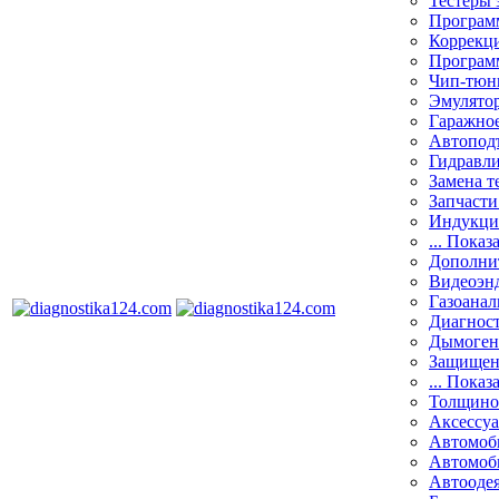
Тестеры 
Программ
Коррекци
Програм
Чип-тюн
Эмулятор
Гаражное
Автоподъ
Гидравли
Замена т
Запчасти
Индукци
... Показ
Дополнит
Видеоэн
Газоанал
Диагнос
Дымоген
Защищен
... Показ
Толщино
Аксессу
Автомоб
Автомоб
Автооде