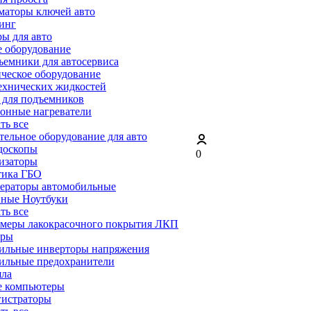
маторы ключей авто
инг
ы для авто
 оборудование
емники для автосервиса
ческое оборудование
ехнических жидкостей
 для подъемников
онные нагреватели
ать все
ельное оборудование для авто
доскопы
0
изаторы
тика ГБО
ераторы автомобильные
ные Ноутбуки
ать все
меры лакокрасочного покрытия ЛКП
ары
ильные инверторы напряжения
ильные предохранители
яла
е компьютеры
гистраторы