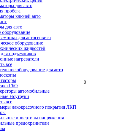
электрических цепей
аторы для авто
я пробега
маторы ключей авто
инг
ы для авто
 оборудование
емники для автосервиса
ческое оборудование
ехнических жидкостей
 для подъемников
онные нагреватели
ать все
ельное оборудование для авто
доскопы
изаторы
0
тика ГБО
ераторы автомобильные
ные Ноутбуки
ать все
меры лакокрасочного покрытия ЛКП
ары
ильные инверторы напряжения
ильные предохранители
яла