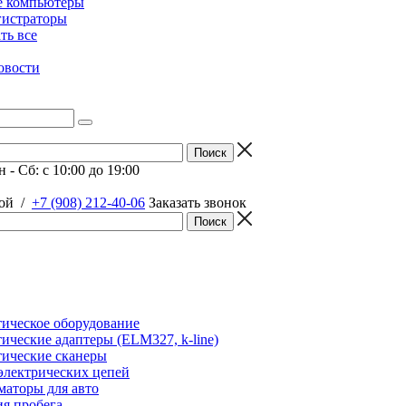
е компьютеры
гистраторы
ать все
овости
 - Сб: c 10:00 до 19:00
ой
/
+7 (908) 212-40-06
Заказать звонок
ическое оборудование
ические адаптеры (ELM327, k-line)
ические сканеры
электрических цепей
аторы для авто
я пробега