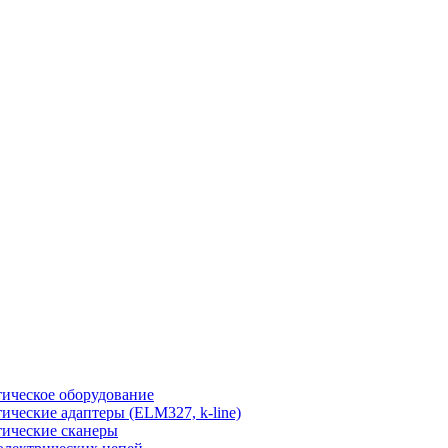
ическое оборудование
ические адаптеры (ELM327, k-line)
ические сканеры