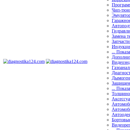
Програм
Чип-тюн
Эмулятор
Гаражное
Автоподъ
Гидравли
Замена т
Запчасти
Индукци
... Показ
Дополнит
Видеоэн
Газоанал
Диагнос
Дымоген
Защищен
... Показ
Толщино
Аксессу
Автомоб
Автомоб
Автооде
Бортовы
Видеоре