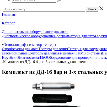
Главная
-
Каталог
-
Дополнительное оборудование для авто
Диагностическое оборудование
Программаторы для авто
Гаражн
-
Осциллографы и мотор-тестеры
Стробоскопы для авто
Тестеры давления
Тестеры для аккумулят
автомобильные
Контроль давления в шинах (TPMS системы)
Па
Ноутбуки
Диагностика ГБО
Оборудование для проверки и чист
-
Комплект из ДД-16 бар и 3-х стальных удлинителей
Комплект из ДД-16 бар и 3-х стальных 