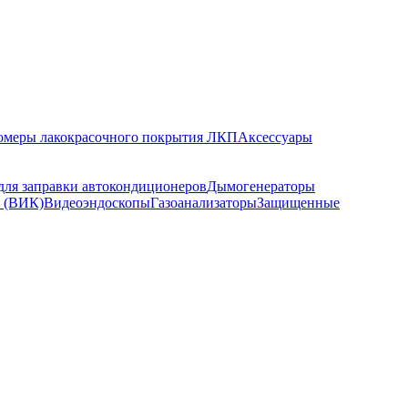
меры лакокрасочного покрытия ЛКП
Аксессуары
для заправки автокондиционеров
Дымогенераторы
я (ВИК)
Видеоэндоскопы
Газоанализаторы
Защищенные