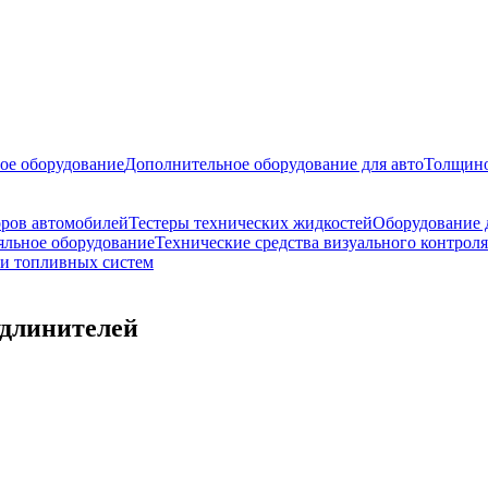
ое оборудование
Дополнительное оборудование для авто
Толщино
оров автомобилей
Тестеры технических жидкостей
Оборудование 
яльное оборудование
Технические средства визуального контрол
ки топливных систем
удлинителей