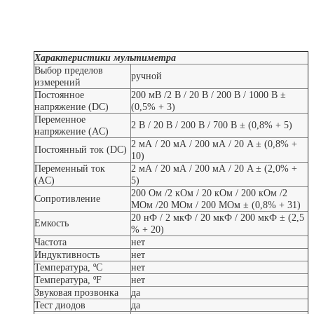
Характеристики мультиметра
Выбор пределов
ручной
измерений
Постоянное
200 мВ /2 В / 20 В / 200 В / 1000 В ±
напряжение (DC)
(0,5% + 3)
Переменное
2 В / 20 В / 200 В / 700 В ± (0,8% + 5)
напряжение (AC)
2 мА / 20 мА / 200 мА / 20 A ± (0,8% +
Постоянный ток (DC)
10)
Переменный ток
2 мА / 20 мА / 200 мА / 20 A ± (2,0% +
(AC)
5)
200 Ом /2 кОм / 20 кОм / 200 кОм /2
Сопротивление
МОм /20 МОм / 200 МОм ± (0,8% + 31)
20 нФ / 2 мкФ / 20 мкФ / 200 мкФ ± (2,5
Емкость
% + 20)
Частота
нет
Индуктивность
нет
Температура, ºC
нет
Температура, ºF
нет
Звуковая прозвонка
да
Тест диодов
да