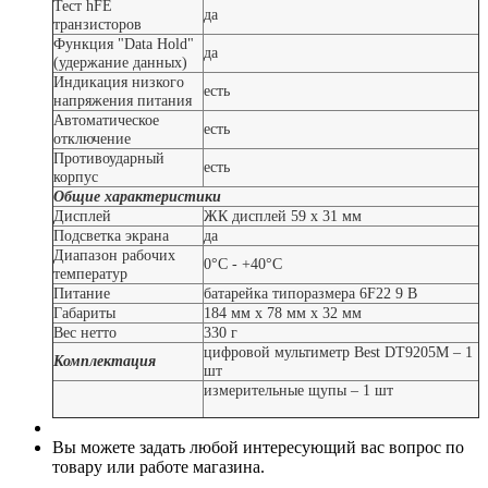
Тест hFE
да
транзисторов
Функция "Data Hold"
да
(удержание данных)
Индикация низкого
есть
напряжения питания
Автоматическое
есть
отключение
Противоударный
есть
корпус
Общие характеристики
Дисплей
ЖК дисплей 59 x 31 мм
Подсветка экрана
да
Диапазон рабочих
0°С - +40°С
температур
Питание
батарейка типоразмера 6F22 9 В
Габариты
184 мм х 78 мм х 32 мм
Вес нетто
330 г
цифровой мультиметр Best DT9205M – 1
Комплектация
шт
измерительные щупы – 1 шт
Вы можете задать любой интересующий вас вопрос по
товару или работе магазина.