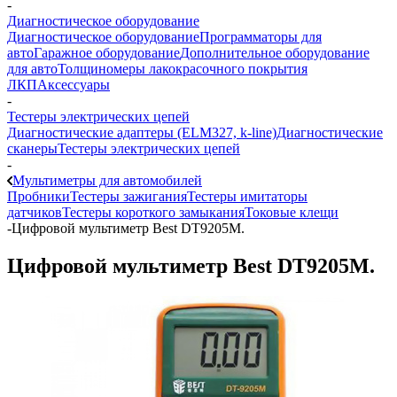
-
Диагностическое оборудование
Диагностическое оборудование
Программаторы для
авто
Гаражное оборудование
Дополнительное оборудование
для авто
Толщиномеры лакокрасочного покрытия
ЛКП
Аксессуары
-
Тестеры электрических цепей
Диагностические адаптеры (ELM327, k-line)
Диагностические
сканеры
Тестеры электрических цепей
-
Мультиметры для автомобилей
Пробники
Тестеры зажигания
Тестеры имитаторы
датчиков
Тестеры короткого замыкания
Токовые клещи
-
Цифровой мультиметр Best DT9205M.
Цифровой мультиметр Best DT9205M.