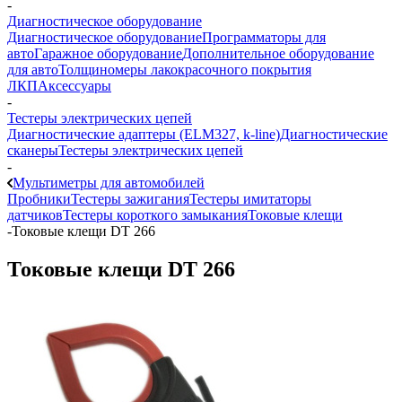
-
Диагностическое оборудование
Диагностическое оборудование
Программаторы для
авто
Гаражное оборудование
Дополнительное оборудование
для авто
Толщиномеры лакокрасочного покрытия
ЛКП
Аксессуары
-
Тестеры электрических цепей
Диагностические адаптеры (ELM327, k-line)
Диагностические
сканеры
Тестеры электрических цепей
-
Мультиметры для автомобилей
Пробники
Тестеры зажигания
Тестеры имитаторы
датчиков
Тестеры короткого замыкания
Токовые клещи
-
Токовые клещи DT 266
Токовые клещи DT 266