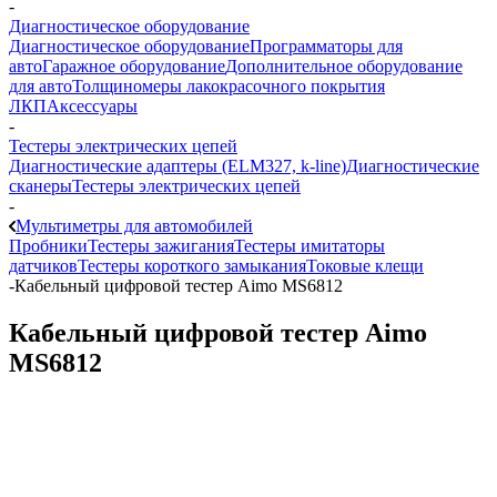
-
Диагностическое оборудование
Диагностическое оборудование
Программаторы для
авто
Гаражное оборудование
Дополнительное оборудование
для авто
Толщиномеры лакокрасочного покрытия
ЛКП
Аксессуары
-
Тестеры электрических цепей
Диагностические адаптеры (ELM327, k-line)
Диагностические
сканеры
Тестеры электрических цепей
-
Мультиметры для автомобилей
Пробники
Тестеры зажигания
Тестеры имитаторы
датчиков
Тестеры короткого замыкания
Токовые клещи
-
Кабельный цифровой тестер Aimo MS6812
Кабельный цифровой тестер Aimo
MS6812