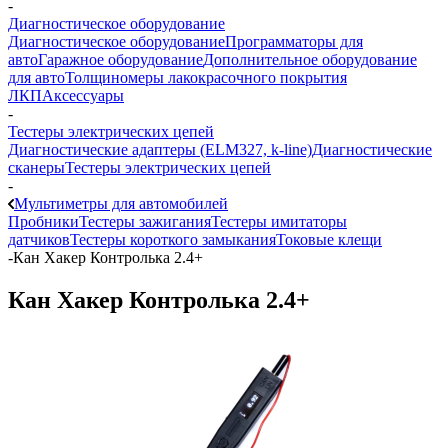
-
Диагностическое оборудование
Диагностическое оборудование
Программаторы для
авто
Гаражное оборудование
Дополнительное оборудование
для авто
Толщиномеры лакокрасочного покрытия
ЛКП
Аксессуары
-
Тестеры электрических цепей
Диагностические адаптеры (ELM327, k-line)
Диагностические
сканеры
Тестеры электрических цепей
-
Мультиметры для автомобилей
Пробники
Тестеры зажигания
Тестеры имитаторы
датчиков
Тестеры короткого замыкания
Токовые клещи
-
Кан Хакер Контролька 2.4+
Кан Хакер Контролька 2.4+