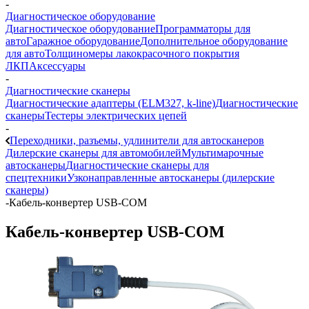
-
Диагностическое оборудование
Диагностическое оборудование
Программаторы для
авто
Гаражное оборудование
Дополнительное оборудование
для авто
Толщиномеры лакокрасочного покрытия
ЛКП
Аксессуары
-
Диагностические сканеры
Диагностические адаптеры (ELM327, k-line)
Диагностические
сканеры
Тестеры электрических цепей
-
Переходники, разъемы, удлинители для автосканеров
Дилерские сканеры для автомобилей
Мультимарочные
автосканеры
Диагностические сканеры для
спецтехники
Узконаправленные автосканеры (дилерские
сканеры)
-
Кабель-конвертер USB-COM
Кабель-конвертер USB-COM