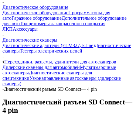
-
Диагностическое оборудование
Диагностическое оборудование
Программаторы для
авто
Гаражное оборудование
Дополнительное оборудование
для авто
Толщиномеры лакокрасочного покрытия
ЛКП
Аксессуары
-
Диагностические сканеры
Диагностические адаптеры (ELM327, k-line)
Диагностические
сканеры
Тестеры электрических цепей
-
Переходники, разъемы, удлинители для автосканеров
Дилерские сканеры для автомобилей
Мультимарочные
автосканеры
Диагностические сканеры для
спецтехники
Узконаправленные автосканеры (дилерские
сканеры)
-
Диагностический разъем SD Connect— 4 pin
Диагностический разъем SD Connect—
4 pin