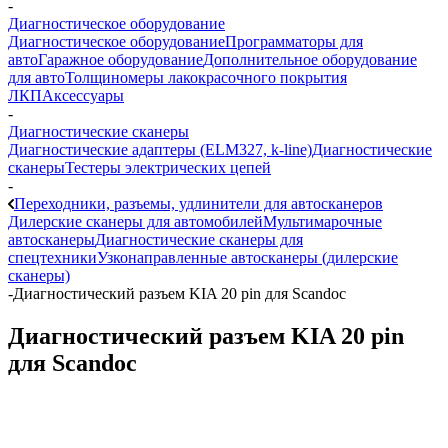
-
Диагностическое оборудование
Диагностическое оборудование
Программаторы для
авто
Гаражное оборудование
Дополнительное оборудование
для авто
Толщиномеры лакокрасочного покрытия
ЛКП
Аксессуары
-
Диагностические сканеры
Диагностические адаптеры (ELM327, k-line)
Диагностические
сканеры
Тестеры электрических цепей
-
Переходники, разъемы, удлинители для автосканеров
Дилерские сканеры для автомобилей
Мультимарочные
автосканеры
Диагностические сканеры для
спецтехники
Узконаправленные автосканеры (дилерские
сканеры)
-
Диагностический разъем KIA 20 pin для Scandoc
Диагностический разъем KIA 20 pin
для Scandoc