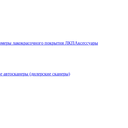
меры лакокрасочного покрытия ЛКП
Аксессуары
е автосканеры (дилерские сканеры)