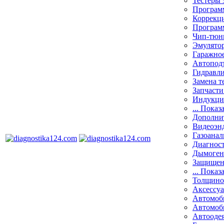
Тестеры 
Программ
Коррекци
Програм
Чип-тюн
Эмулятор
Гаражное
Автоподъ
Гидравли
Замена т
Запчасти
Индукци
... Показ
Дополнит
Видеоэн
Газоанал
Диагнос
Дымоген
Защищен
... Показ
Толщино
Аксессу
Автомоб
Автомоб
Автооде