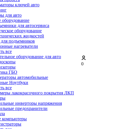
маторы ключей авто
инг
ы для авто
 оборудование
емники для автосервиса
ческое оборудование
ехнических жидкостей
 для подъемников
онные нагреватели
ать все
ельное оборудование для авто
доскопы
0
изаторы
тика ГБО
ераторы автомобильные
ные Ноутбуки
ать все
меры лакокрасочного покрытия ЛКП
ары
ильные инверторы напряжения
ильные предохранители
яла
е компьютеры
гистраторы