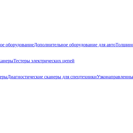
ое оборудование
Дополнительное оборудование для авто
Толщино
канеры
Тестеры электрических цепей
неры
Диагностические сканеры для спецтехники
Узконаправленны