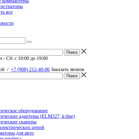
е компьютеры
гистраторы
ать все
овости
 - Сб: c 10:00 до 19:00
ой
/
+7 (908) 212-40-06
Заказать звонок
ическое оборудование
ические адаптеры (ELM327, k-line)
ические сканеры
электрических цепей
аторы для авто
я пробега