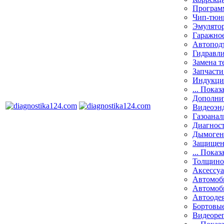
Програм
Чип-тюн
Эмулятор
Гаражное
Автоподъ
Гидравли
Замена т
Запчасти
Индукци
... Показ
Дополнит
Видеоэн
Газоанал
Диагнос
Дымоген
Защищен
... Показ
Толщино
Аксессу
Автомоб
Автомоб
Автооде
Бортовы
Видеоре