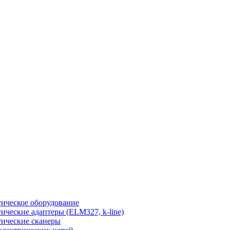
ическое оборудование
ические адаптеры (ELM327, k-line)
ические сканеры