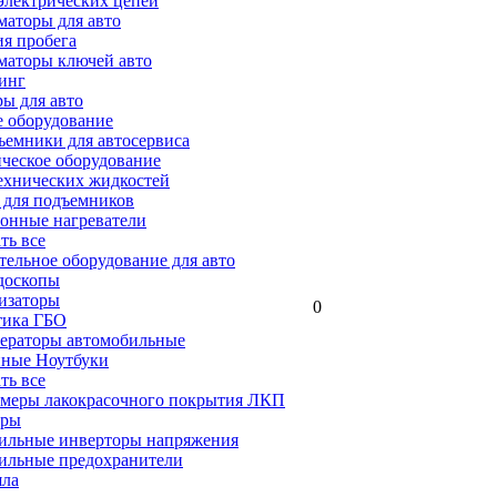
электрических цепей
аторы для авто
я пробега
маторы ключей авто
инг
ы для авто
 оборудование
емники для автосервиса
ческое оборудование
ехнических жидкостей
 для подъемников
онные нагреватели
ать все
ельное оборудование для авто
доскопы
изаторы
0
тика ГБО
ераторы автомобильные
ные Ноутбуки
ать все
меры лакокрасочного покрытия ЛКП
ары
ильные инверторы напряжения
ильные предохранители
яла