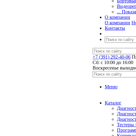
Бортовы
Видеоре
... Показ
О компании
О компании
Н
Контакты
+7 (391) 292-40-06
Пн
Сб: c 10:00 до 16:00
​Воскресенье выходн
Меню
Каталог
Диагност
Диагност
Диагност
Тестеры 
Программ
Коррекци