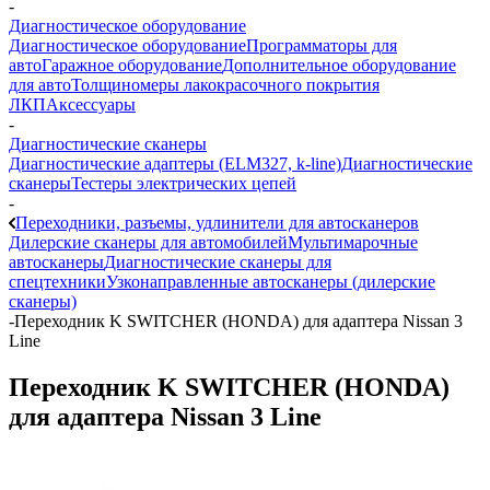
-
Диагностическое оборудование
Диагностическое оборудование
Программаторы для
авто
Гаражное оборудование
Дополнительное оборудование
для авто
Толщиномеры лакокрасочного покрытия
ЛКП
Аксессуары
-
Диагностические сканеры
Диагностические адаптеры (ELM327, k-line)
Диагностические
сканеры
Тестеры электрических цепей
-
Переходники, разъемы, удлинители для автосканеров
Дилерские сканеры для автомобилей
Мультимарочные
автосканеры
Диагностические сканеры для
спецтехники
Узконаправленные автосканеры (дилерские
сканеры)
-
Переходник K SWITCHER (HONDA) для адаптера Nissan 3
Line
Переходник K SWITCHER (HONDA)
для адаптера Nissan 3 Line