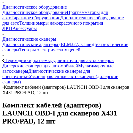
-
Диагностическое оборудование
Диагностическое оборудование
Программаторы для
авто
Гаражное оборудование
Дополнительное оборудование
для авто
Толщиномеры лакокрасочного покрытия
ЛКП
Аксессуары
-
Диагностические сканеры
Диагностические адаптеры (ELM327, k-line)
Диагностические
сканеры
Тестеры электрических цепей
-
Переходники, разъемы, удлинители для автосканеров
Дилерские сканеры для автомобилей
Мультимарочные
автосканеры
Диагностические сканеры для
спецтехники
Узконаправленные автосканеры (дилерские
сканеры)
-
Комплект кабелей (адаптеров) LAUNCH OBD-I для сканеров
X431 PRO/PAD, 12 шт
Комплект кабелей (адаптеров)
LAUNCH OBD-I для сканеров X431
PRO/PAD, 12 шт