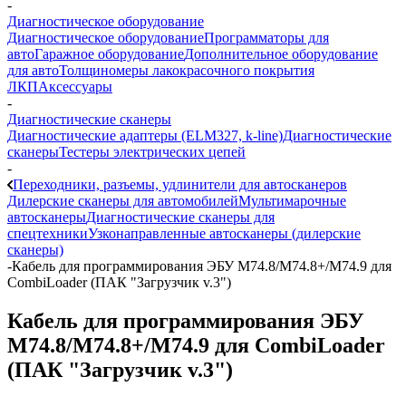
-
Диагностическое оборудование
Диагностическое оборудование
Программаторы для
авто
Гаражное оборудование
Дополнительное оборудование
для авто
Толщиномеры лакокрасочного покрытия
ЛКП
Аксессуары
-
Диагностические сканеры
Диагностические адаптеры (ELM327, k-line)
Диагностические
сканеры
Тестеры электрических цепей
-
Переходники, разъемы, удлинители для автосканеров
Дилерские сканеры для автомобилей
Мультимарочные
автосканеры
Диагностические сканеры для
спецтехники
Узконаправленные автосканеры (дилерские
сканеры)
-
Кабель для программирования ЭБУ М74.8/М74.8+/М74.9 для
CombiLoader (ПАК "Загрузчик v.3")
Кабель для программирования ЭБУ
М74.8/М74.8+/М74.9 для CombiLoader
(ПАК "Загрузчик v.3")