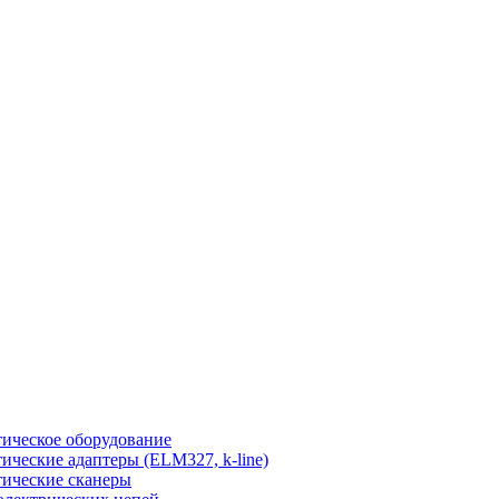
ическое оборудование
ические адаптеры (ELM327, k-line)
ические сканеры