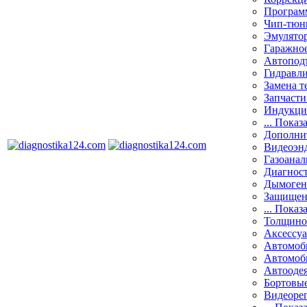
Програм
Чип-тюн
Эмулятор
Гаражное
Автоподъ
Гидравли
Замена т
Запчасти
Индукци
... Показ
Дополнит
Видеоэн
Газоанал
Диагнос
Дымоген
Защищен
... Показ
Толщино
Аксессу
Автомоб
Автомоб
Автооде
Бортовы
Видеоре