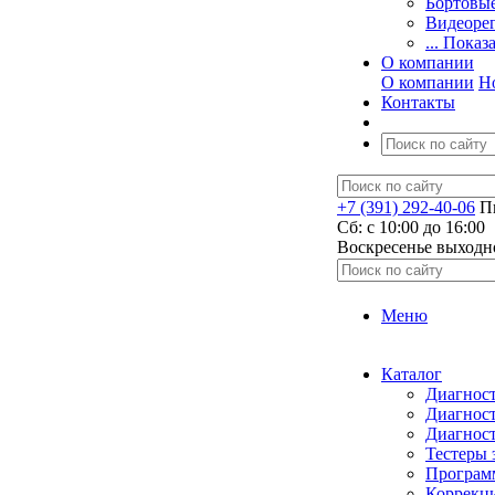
Бортовы
Видеоре
... Показ
О компании
О компании
Н
Контакты
+7 (391) 292-40-06
Пн
Сб: c 10:00 до 16:00
​Воскресенье выходн
Меню
Каталог
Диагност
Диагност
Диагност
Тестеры 
Программ
Коррекци