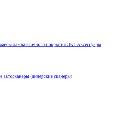
меры лакокрасочного покрытия ЛКП
Аксессуары
е автосканеры (дилерские сканеры)