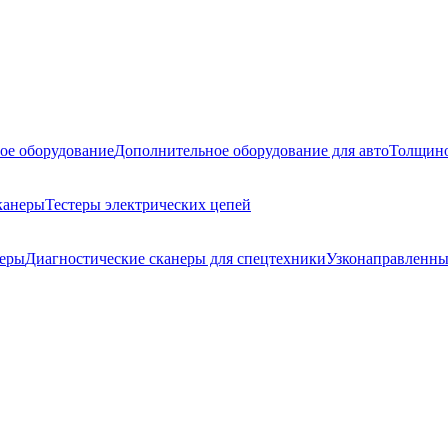
ое оборудование
Дополнительное оборудование для авто
Толщино
канеры
Тестеры электрических цепей
неры
Диагностические сканеры для спецтехники
Узконаправленны