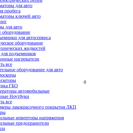
электрических цепей
аторы для авто
я пробега
маторы ключей авто
инг
ы для авто
 оборудование
емники для автосервиса
ческое оборудование
ехнических жидкостей
 для подъемников
онные нагреватели
ать все
ельное оборудование для авто
доскопы
изаторы
0
тика ГБО
ераторы автомобильные
ные Ноутбуки
ать все
меры лакокрасочного покрытия ЛКП
ары
ильные инверторы напряжения
ильные предохранители
яла