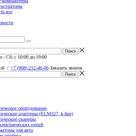
е компьютеры
гистраторы
ать все
овости
 - Сб: c 10:00 до 19:00
ой
/
+7 (908) 212-40-06
Заказать звонок
ическое оборудование
ические адаптеры (ELM327, k-line)
ические сканеры
электрических цепей
аторы для авто
я пробега