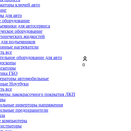
маторы ключей авто
инг
ы для авто
 оборудование
емники для автосервиса
ческое оборудование
ехнических жидкостей
 для подъемников
онные нагреватели
ать все
ельное оборудование для авто
доскопы
0
изаторы
тика ГБО
ераторы автомобильные
ные Ноутбуки
ать все
меры лакокрасочного покрытия ЛКП
ары
ильные инверторы напряжения
ильные предохранители
яла
е компьютеры
гистраторы