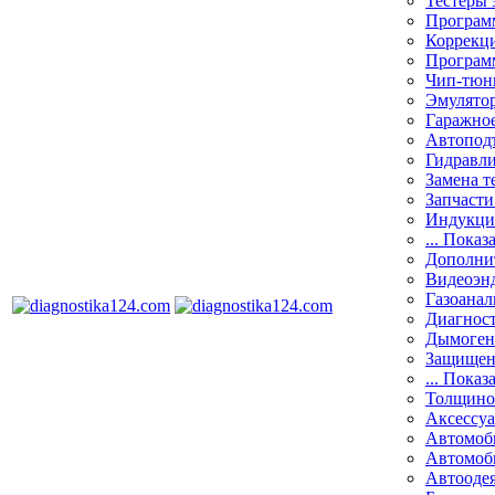
Тестеры 
Программ
Коррекци
Програм
Чип-тюн
Эмулятор
Гаражное
Автоподъ
Гидравли
Замена т
Запчасти
Индукци
... Показ
Дополнит
Видеоэн
Газоанал
Диагнос
Дымоген
Защищен
... Показ
Толщино
Аксессу
Автомоб
Автомоб
Автооде