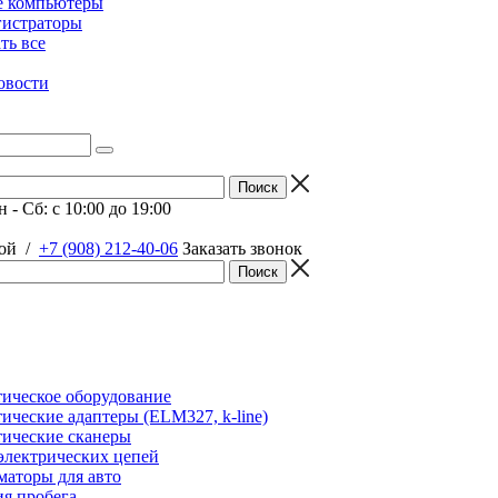
е компьютеры
гистраторы
ать все
овости
 - Сб: c 10:00 до 19:00
ой
/
+7 (908) 212-40-06
Заказать звонок
ическое оборудование
ические адаптеры (ELM327, k-line)
ические сканеры
электрических цепей
аторы для авто
я пробега