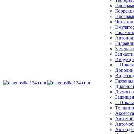
Тестеры 
Программ
Коррекци
Програм
Чип-тюн
Эмулятор
Гаражное
Автоподъ
Гидравли
Замена т
Запчасти
Индукци
... Показ
Дополнит
Видеоэн
Газоанал
Диагнос
Дымоген
Защищен
... Показ
Толщино
Аксессу
Автомоб
Автомоб
Автооде