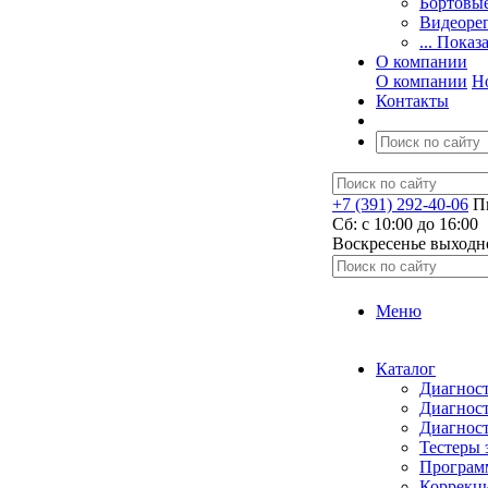
Бортовы
Видеоре
... Показ
О компании
О компании
Н
Контакты
+7 (391) 292-40-06
Пн
Сб: c 10:00 до 16:00
​Воскресенье выходн
Меню
Каталог
Диагност
Диагност
Диагност
Тестеры 
Программ
Коррекци