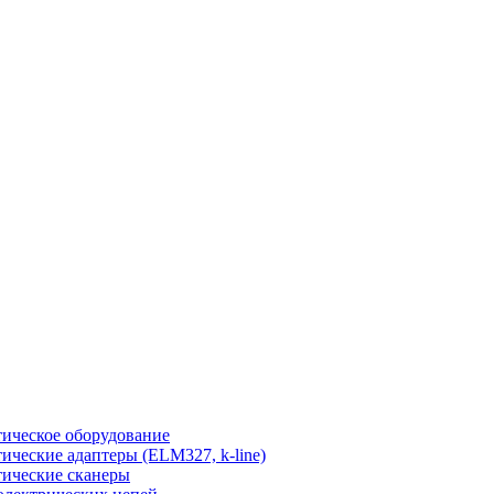
ическое оборудование
ические адаптеры (ELM327, k-line)
ические сканеры