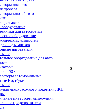
электрических цепей
аторы для авто
я пробега
маторы ключей авто
инг
ы для авто
 оборудование
емники для автосервиса
ческое оборудование
ехнических жидкостей
 для подъемников
онные нагреватели
ать все
ельное оборудование для авто
доскопы
изаторы
0
тика ГБО
ераторы автомобильные
ные Ноутбуки
ать все
меры лакокрасочного покрытия ЛКП
ары
ильные инверторы напряжения
ильные предохранители
яла