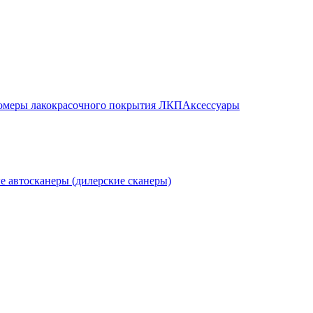
меры лакокрасочного покрытия ЛКП
Аксессуары
е автосканеры (дилерские сканеры)