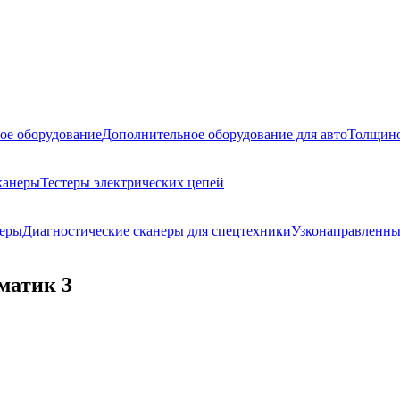
ое оборудование
Дополнительное оборудование для авто
Толщино
канеры
Тестеры электрических цепей
неры
Диагностические сканеры для спецтехники
Узконаправленны
матик 3