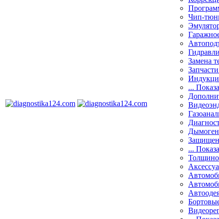
Програм
Чип-тюн
Эмулятор
Гаражное
Автоподъ
Гидравли
Замена т
Запчасти
Индукци
... Показ
Дополнит
Видеоэн
Газоанал
Диагнос
Дымоген
Защищен
... Показ
Толщино
Аксессу
Автомоб
Автомоб
Автооде
Бортовы
Видеоре