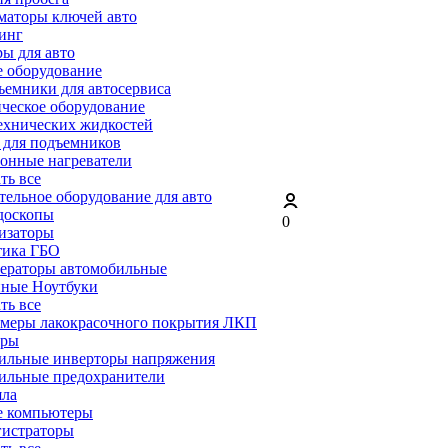
маторы ключей авто
инг
ы для авто
 оборудование
емники для автосервиса
ческое оборудование
ехнических жидкостей
 для подъемников
онные нагреватели
ать все
ельное оборудование для авто
доскопы
0
изаторы
тика ГБО
ераторы автомобильные
ные Ноутбуки
ать все
меры лакокрасочного покрытия ЛКП
ары
ильные инверторы напряжения
ильные предохранители
яла
е компьютеры
гистраторы