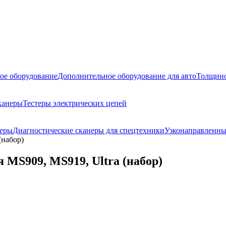
ое оборудование
Дополнительное оборудование для авто
Толщино
канеры
Тестеры электрических цепей
неры
Диагностические сканеры для спецтехники
Узконаправленны
(набор)
 MS909, MS919, Ultra (набор)