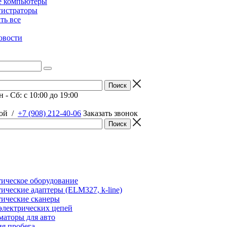
е компьютеры
гистраторы
ать все
овости
 - Сб: c 10:00 до 19:00
ой
/
+7 (908) 212-40-06
Заказать звонок
ическое оборудование
ические адаптеры (ELM327, k-line)
ические сканеры
электрических цепей
аторы для авто
я пробега