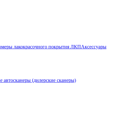
меры лакокрасочного покрытия ЛКП
Аксессуары
е автосканеры (дилерские сканеры)