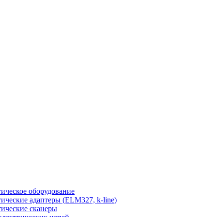
ическое оборудование
ические адаптеры (ELM327, k-line)
ические сканеры