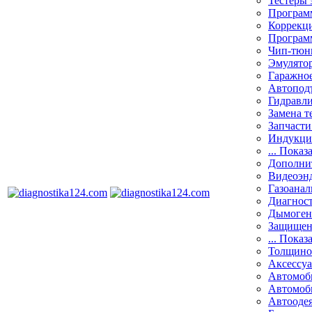
Тестеры 
Программ
Коррекци
Програм
Чип-тюн
Эмулятор
Гаражное
Автоподъ
Гидравли
Замена т
Запчасти
Индукци
... Показ
Дополнит
Видеоэн
Газоанал
Диагнос
Дымоген
Защищен
... Показ
Толщино
Аксессу
Автомоб
Автомоб
Автооде