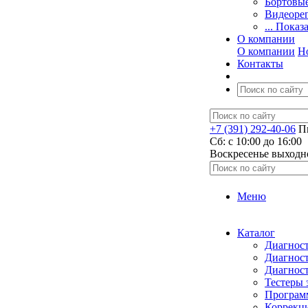
Бортовы
Видеоре
... Показ
О компании
О компании
Н
Контакты
+7 (391) 292-40-06
Пн
Сб: c 10:00 до 16:00
​Воскресенье выходн
Меню
Каталог
Диагност
Диагност
Диагност
Тестеры 
Программ
Коррекци