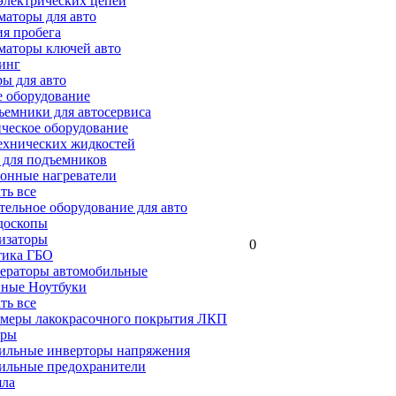
электрических цепей
аторы для авто
я пробега
маторы ключей авто
инг
ы для авто
 оборудование
емники для автосервиса
ческое оборудование
ехнических жидкостей
 для подъемников
онные нагреватели
ать все
ельное оборудование для авто
доскопы
изаторы
0
тика ГБО
ераторы автомобильные
ные Ноутбуки
ать все
меры лакокрасочного покрытия ЛКП
ары
ильные инверторы напряжения
ильные предохранители
яла