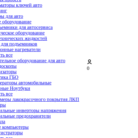
маторы ключей авто
инг
ы для авто
 оборудование
емники для автосервиса
ческое оборудование
ехнических жидкостей
 для подъемников
онные нагреватели
ать все
ельное оборудование для авто
доскопы
0
изаторы
тика ГБО
ераторы автомобильные
ные Ноутбуки
ать все
меры лакокрасочного покрытия ЛКП
ары
ильные инверторы напряжения
ильные предохранители
яла
е компьютеры
гистраторы