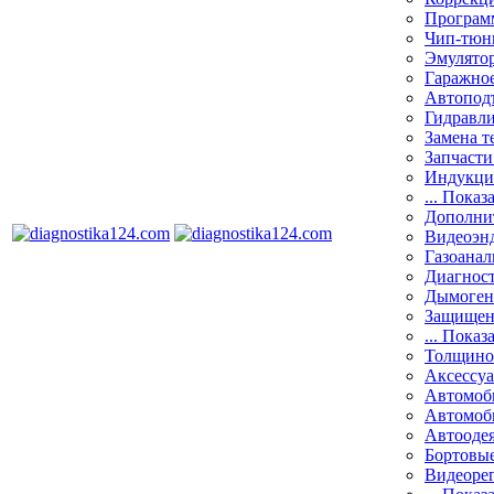
Програм
Чип-тюн
Эмулятор
Гаражное
Автоподъ
Гидравли
Замена т
Запчасти
Индукци
... Показ
Дополнит
Видеоэн
Газоанал
Диагнос
Дымоген
Защищен
... Показ
Толщино
Аксессу
Автомоб
Автомоб
Автооде
Бортовы
Видеоре