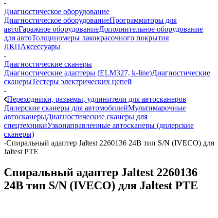
-
Диагностическое оборудование
Диагностическое оборудование
Программаторы для
авто
Гаражное оборудование
Дополнительное оборудование
для авто
Толщиномеры лакокрасочного покрытия
ЛКП
Аксессуары
-
Диагностические сканеры
Диагностические адаптеры (ELM327, k-line)
Диагностические
сканеры
Тестеры электрических цепей
-
Переходники, разъемы, удлинители для автосканеров
Дилерские сканеры для автомобилей
Мультимарочные
автосканеры
Диагностические сканеры для
спецтехники
Узконаправленные автосканеры (дилерские
сканеры)
-
Спиральный адаптер Jaltest 2260136 24В тип S/N (IVECO) для
Jaltest PTE
Спиральный адаптер Jaltest 2260136
24В тип S/N (IVECO) для Jaltest PTE