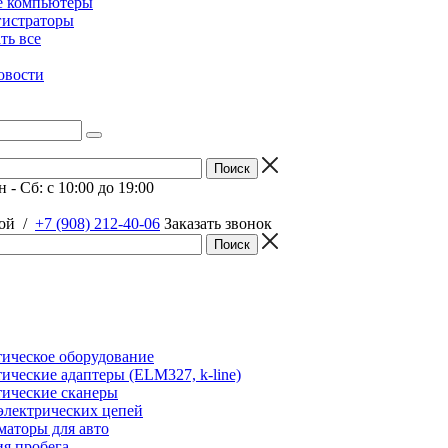
е компьютеры
гистраторы
ать все
овости
 - Сб: c 10:00 до 19:00
ой
/
+7 (908) 212-40-06
Заказать звонок
ическое оборудование
ические адаптеры (ELM327, k-line)
ические сканеры
электрических цепей
аторы для авто
я пробега