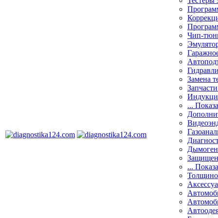
Тестеры 
Программ
Коррекци
Програм
Чип-тюн
Эмулятор
Гаражное
Автоподъ
Гидравли
Замена т
Запчасти
Индукци
... Показ
Дополнит
Видеоэн
Газоанал
Диагнос
Дымоген
Защищен
... Показ
Толщино
Аксессу
Автомоб
Автомоб
Автооде