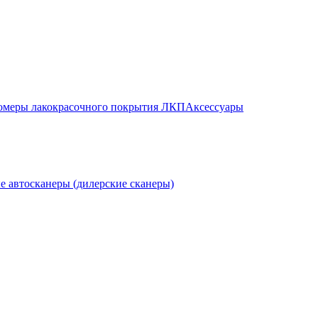
меры лакокрасочного покрытия ЛКП
Аксессуары
е автосканеры (дилерские сканеры)