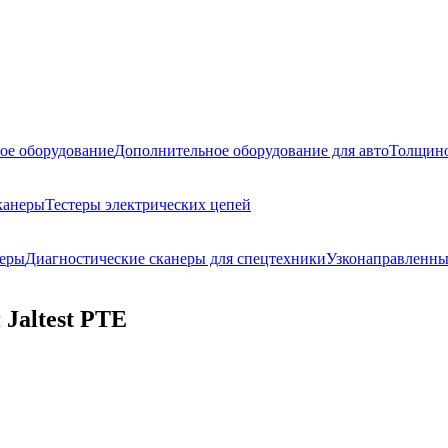
ое оборудование
Дополнительное оборудование для авто
Толщино
канеры
Тестеры электрических цепей
неры
Диагностические сканеры для спецтехники
Узконаправленны
 Jaltest PTE