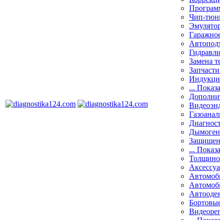
Програм
Чип-тюн
Эмулятор
Гаражное
Автоподъ
Гидравли
Замена т
Запчасти
Индукци
... Показ
Дополнит
Видеоэн
Газоанал
Диагнос
Дымоген
Защищен
... Показ
Толщино
Аксессу
Автомоб
Автомоб
Автооде
Бортовы
Видеоре