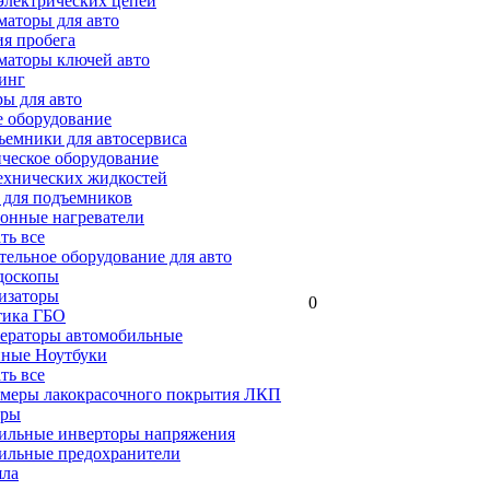
электрических цепей
аторы для авто
я пробега
маторы ключей авто
инг
ы для авто
 оборудование
емники для автосервиса
ческое оборудование
ехнических жидкостей
 для подъемников
онные нагреватели
ать все
ельное оборудование для авто
доскопы
изаторы
0
тика ГБО
ераторы автомобильные
ные Ноутбуки
ать все
меры лакокрасочного покрытия ЛКП
ары
ильные инверторы напряжения
ильные предохранители
яла