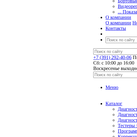
Бортовы
Видеоре
... Показ
О компании
О компании
Н
Контакты
+7 (391) 292-40-06
Пн
Сб: c 10:00 до 16:00
​Воскресенье выходн
Меню
Каталог
Диагност
Диагност
Диагност
Тестеры 
Программ
Коррекци