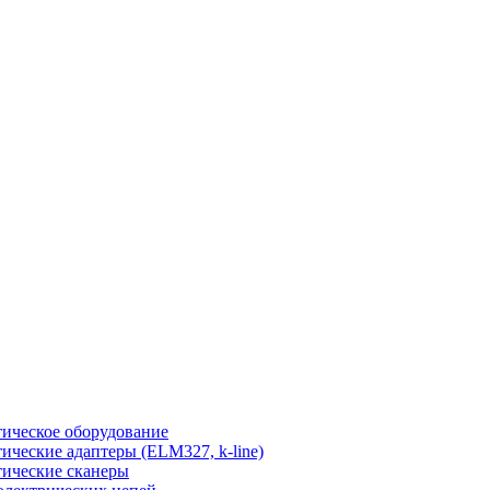
ическое оборудование
ические адаптеры (ELM327, k-line)
ические сканеры