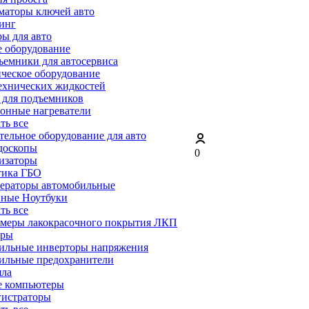
маторы ключей авто
инг
ы для авто
 оборудование
емники для автосервиса
ческое оборудование
ехнических жидкостей
 для подъемников
онные нагреватели
ать все
ельное оборудование для авто
доскопы
0
изаторы
тика ГБО
ераторы автомобильные
ные Ноутбуки
ать все
меры лакокрасочного покрытия ЛКП
ары
ильные инверторы напряжения
ильные предохранители
яла
е компьютеры
гистраторы