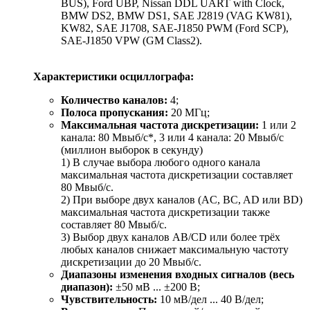
BUS), Ford UBP, Nissan DDL UART with Clock,
BMW DS2, BMW DS1, SAE J2819 (VAG KW81),
KW82, SAE J1708, SAE-J1850 PWM (Ford SCP),
SAE-J1850 VPW (GM Class2).
Характеристики осциллографа:
Количество каналов:
4;
Полоса пропускания:
20 МГц;
Максимальная частота дискретизации:
1 или 2
канала: 80 Мвыб/с*, 3 или 4 канала: 20 Мвыб/с
(миллион выборок в секунду)
1) В случае выбора любого одного канала
максимальная частота дискретизации составляет
80 Мвыб/с.
2) При выборе двух каналов (AC, BC, AD или BD)
максимальная частота дискретизации также
составляет 80 Мвыб/с.
3) Выбор двух каналов AB/CD или более трёх
любых каналов снижает максимальную частоту
дискретизации до 20 Мвыб/с.
Диапазоны изменения входных сигналов (весь
диапазон):
±50 мВ ... ±200 В;
Чувствительность:
10 мВ/дел ... 40 В/дел;