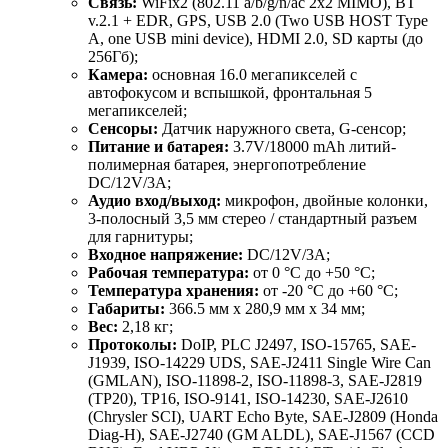
Связь:
WiFix2 (802.11 a/b/g/n/ac 2x2 MIMO), BT
v.2.1 + EDR, GPS, USB 2.0 (Two USB HOST Type
A, one USB mini device), HDMI 2.0, SD карты (до
256Гб);
Камера:
основная 16.0 мегапикселей с
автофокусом и вспышкой, фронтальная 5
мегапикселей;
Сенсоры:
Датчик наружного света, G-сенсор;
Питание и батарея:
3.7V/18000 mAh литий-
полимерная батарея, энергопотребление
DC/12V/3A;
Аудио вход/выход:
микрофон, двойные колонки,
3-полосный 3,5 мм стерео / стандартный разъем
для гарнитуры;
Входное напряжение:
DC/12V/3A;
Рабочая температура:
от 0 °C до +50 °C;
Температура хранения:
от -20 °C до +60 °C;
Габариты:
366.5 мм x 280,9 мм x 34 мм;
Вес:
2,18 кг;
Протоколы:
DoIP, PLC J2497, ISO-15765, SAE-
J1939, ISO-14229 UDS, SAE-J2411 Single Wire Can
(GMLAN), ISO-11898-2, ISO-11898-3, SAE-J2819
(TP20), TP16, ISO-9141, ISO-14230, SAE-J2610
(Chrysler SCI), UART Echo Byte, SAE-J2809 (Honda
Diag-H), SAE-J2740 (GM ALDL), SAE-J1567 (CCD