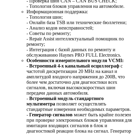
- Проверка шин CAN – CAN BUS CHECK;
- Топология блоков управления на автомобиле.
Информационная поддержка:
- Топология шин;
- Онлайн база TSB или технические бюллетени;
- Анализ кодов неисправностей;
- Советы по ремонту;
- Repair Assist интеллектуальный помощник по
ремонту;
- Интеграция с базой данных по ремонту и
обслуживанию Haynes PRO FULL Electronics.
Особенности измерительного модуля VCMI:
-
Встроенный 4-х канальный осциллограф
с
частотой дискретизации 20 MHz на канал и
амплитудой входного напряжения до 200В, что
более чем достаточно для диагностики всех
сигналов, включая высокоскоростных шин
передачи данных автомобиля.
-
Встроенный модуль стандартного
мультиметра
позволяет осуществлять
стандартные измерения необходимых параметров.
-
Генератор сигналов
может быть крайне полезен
при проверке электронных блоков управления для
имитации входящих сигналов в блок и
диагностикой реакции блока на сигнал. Генератор