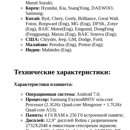
Maruti Suzuki;
Корея:
Hyundai, Kia, SsangYong, DAEWOO,
Samsung;
Китай:
Byd, Chery, Geely, Brilliance, Great Wall,
Foton, Borgward (Eng), MG (Eng), DFSK, Zotye
(Eng), BAIC Motor(Eng), Emgrand, DongFeng
(Fengguang), Maxus (Eng), BAIC Senova (Eng);
США:
Chrysler, Jeep, GM, Dodge, Ford;
Малайзия:
Perodua (Eng), Proton (Eng);
Индия:
Mahindra (Eng).
Технические характеристики:
Характеристики планшета:
Операционная система:
Android 7.0;
Процессор:
Samsung Exynos8895V octa-core
Processor (2.3GHz Quad-core Mongoose + 1.7GHz
Quad-core A53);
Память:
4 Гб RAM и 256 Гб встроенной памяти;
Дисплей:
12,9" дисплей Retina с разрешением
2732X2048 и емкостным сенсорным экраном;