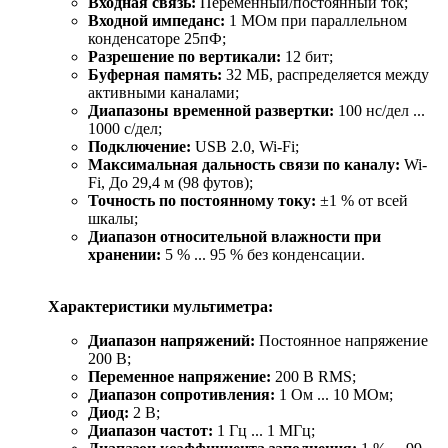
Входная связь:
Переменный/постоянный ток;
Входной импеданс:
1 MОм при параллельном
конденсаторе 25пФ;
Разрешение по вертикали:
12 бит;
Буферная память:
32 МБ, распределяется между
активными каналами;
Диапазоны временной развертки:
100 нс/дел ...
1000 с/дел;
Подключение:
USB 2.0, Wi-Fi;
Максимальная дальность связи по каналу:
Wi-
Fi, До 29,4 м (98 футов);
Точность по постоянному току:
±1 % от всей
шкалы;
Диапазон относительной влажности при
хранении:
5 % ... 95 % без конденсации.
Характеристики мультиметра:
Диапазон напряжений:
Постоянное напряжение
200 В;
Переменное напряжение:
200 В RMS;
Диапазон сопротивления:
1 Ом ... 10 МОм;
Диод:
2 В;
Диапазон частот:
1 Гц ... 1 МГц;