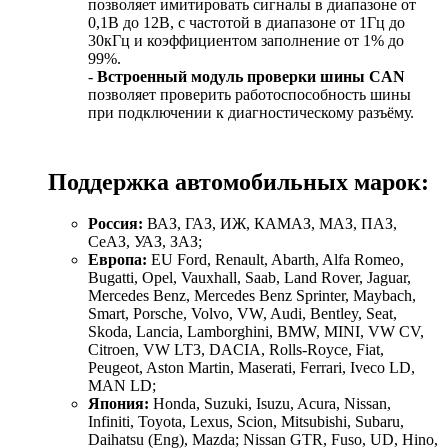
позволяет имитировать сигналы в диапазоне от
0,1В до 12В, с частотой в диапазоне от 1Гц до
30кГц и коэффициентом заполнение от 1% до
99%.
-
Встроенный модуль проверки шины CAN
позволяет проверить работоспособность шины
при подключении к диагностическому разъёму.
Поддержка автомобильных марок:
Россия:
ВАЗ, ГАЗ, ИЖ, КАМАЗ, МАЗ, ПАЗ,
СеАЗ, УАЗ, ЗАЗ;
Европа:
EU Ford, Renault, Abarth, Alfa Romeo,
Bugatti, Opel, Vauxhall, Saab, Land Rover, Jaguar,
Mercedes Benz, Mercedes Benz Sprinter, Maybach,
Smart, Porsche, Volvo, VW, Audi, Bentley, Seat,
Skoda, Lancia, Lamborghini, BMW, MINI, VW CV,
Citroen, VW LT3, DACIA, Rolls-Royce, Fiat,
Peugeot, Aston Martin, Maserati, Ferrari, Iveco LD,
MAN LD;
Япония:
Honda, Suzuki, Isuzu, Acura, Nissan,
Infiniti, Toyota, Lexus, Scion, Mitsubishi, Subaru,
Daihatsu (Eng), Mazda; Nissan GTR, Fuso, UD, Hino,