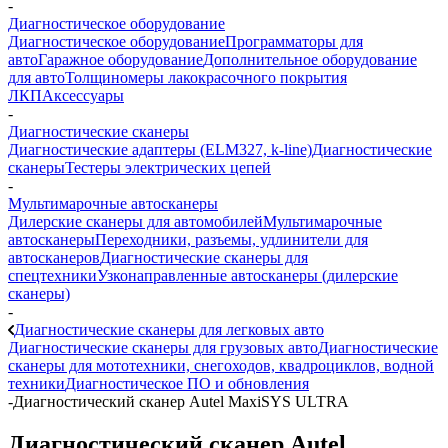
-
Диагностическое оборудование
Диагностическое оборудование
Программаторы для
авто
Гаражное оборудование
Дополнительное оборудование
для авто
Толщиномеры лакокрасочного покрытия
ЛКП
Аксессуары
-
Диагностические сканеры
Диагностические адаптеры (ELM327, k-line)
Диагностические
сканеры
Тестеры электрических цепей
-
Мультимарочные автосканеры
Дилерские сканеры для автомобилей
Мультимарочные
автосканеры
Переходники, разъемы, удлинители для
автосканеров
Диагностические сканеры для
спецтехники
Узконаправленные автосканеры (дилерские
сканеры)
-
Диагностические сканеры для легковых авто
Диагностические сканеры для грузовых авто
Диагностические
сканеры для мототехники, снегоходов, квадроциклов, водной
техники
Диагностическое ПО и обновления
-
Диагностический сканер Autel MaxiSYS ULTRA
Диагностический сканер Autel