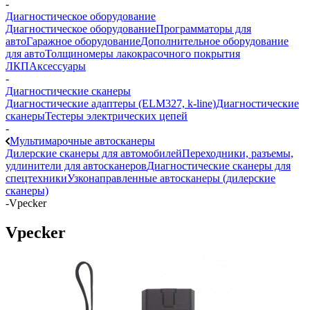
-
Диагностическое оборудование
Диагностическое оборудование
Программаторы для
авто
Гаражное оборудование
Дополнительное оборудование
для авто
Толщиномеры лакокрасочного покрытия
ЛКП
Аксессуары
-
Диагностические сканеры
Диагностические адаптеры (ELM327, k-line)
Диагностические
сканеры
Тестеры электрических цепей
-
Мультимарочные автосканеры
Дилерские сканеры для автомобилей
Переходники, разъемы,
удлинители для автосканеров
Диагностические сканеры для
спецтехники
Узконаправленные автосканеры (дилерские
сканеры)
-
Vpecker
Vpecker