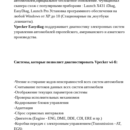
автомобилей,официальное бесплатное обновление. Функционал
сканера схож с популярными приборами : Launch X431 iDiag,
EasyDiag, Launch Pro.Установка программного обеспечения на
любой Windows от XP до 10 (Стационарные пк ,ноутбуки
,планшеты).
Vpecker Easydiag
поддерживает диагностику электронных систем
управления автомобилей европейского, американского и азиатского
производства.
Системы, которые позволяет диагностировать Vpecker wi-fi:
-Чтение и стирание кодов неисправностей всех систем автомобиля
-Считывание потоков данных всех систем автомобиля
-Отображение текущих параметров системы
-Проверка исполнительных механизмов
-Кодирование блоков управления
-Адаптация
-Сброс сервисных интервалов
-Двигатель (Engine - ENG, DME, DDE, CDI, ERE и пр.)
-Коробки передач с электронным управлением (Transmission - AT,
EGS)