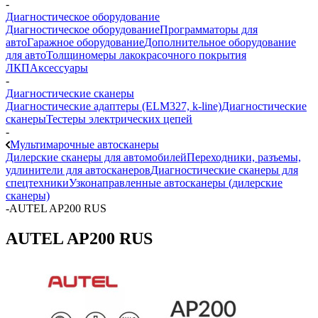
-
Диагностическое оборудование
Диагностическое оборудование
Программаторы для
авто
Гаражное оборудование
Дополнительное оборудование
для авто
Толщиномеры лакокрасочного покрытия
ЛКП
Аксессуары
-
Диагностические сканеры
Диагностические адаптеры (ELM327, k-line)
Диагностические
сканеры
Тестеры электрических цепей
-
Мультимарочные автосканеры
Дилерские сканеры для автомобилей
Переходники, разъемы,
удлинители для автосканеров
Диагностические сканеры для
спецтехники
Узконаправленные автосканеры (дилерские
сканеры)
-
AUTEL AP200 RUS
AUTEL AP200 RUS