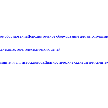
ое оборудование
Дополнительное оборудование для авто
Толщино
канеры
Тестеры электрических цепей
линители для автосканеров
Диагностические сканеры для спецте