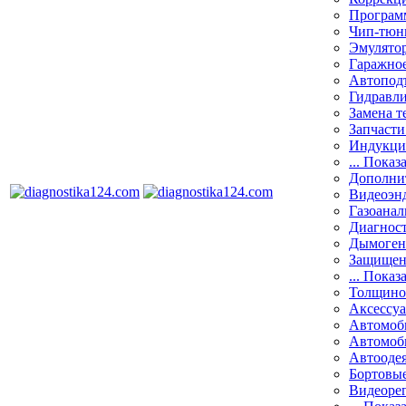
Програм
Чип-тюн
Эмулятор
Гаражное
Автоподъ
Гидравли
Замена т
Запчасти
Индукци
... Показ
Дополнит
Видеоэн
Газоанал
Диагнос
Дымоген
Защищен
... Показ
Толщино
Аксессу
Автомоб
Автомоб
Автооде
Бортовы
Видеоре