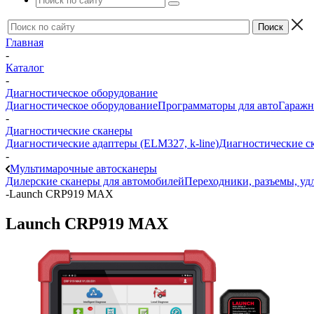
Главная
-
Каталог
-
Диагностическое оборудование
Диагностическое оборудование
Программаторы для авто
Гаражн
-
Диагностические сканеры
Диагностические адаптеры (ELM327, k-line)
Диагностические с
-
Мультимарочные автосканеры
Дилерские сканеры для автомобилей
Переходники, разъемы, уд
-
Launch CRP919 MAX
Launch CRP919 MAX