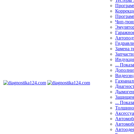
Тестеры 
Программ
Коррекци
Програм
Чип-тюн
Эмулятор
Гаражное
Автоподъ
Гидравли
Замена т
Запчасти
Индукци
... Показ
Дополнит
Видеоэн
Газоанал
Диагнос
Дымоген
Защищен
... Показ
Толщино
Аксессу
Автомоб
Автомоб
Автооде