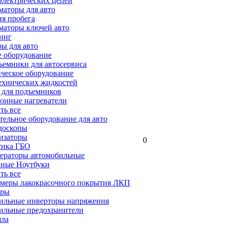
электрических цепей
аторы для авто
я пробега
маторы ключей авто
инг
ы для авто
 оборудование
емники для автосервиса
ческое оборудование
ехнических жидкостей
 для подъемников
онные нагреватели
ать все
ельное оборудование для авто
доскопы
изаторы
0
тика ГБО
ераторы автомобильные
ные Ноутбуки
ать все
меры лакокрасочного покрытия ЛКП
ары
ильные инверторы напряжения
ильные предохранители
яла