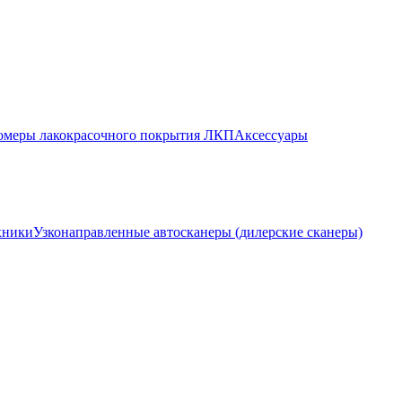
меры лакокрасочного покрытия ЛКП
Аксессуары
хники
Узконаправленные автосканеры (дилерские сканеры)