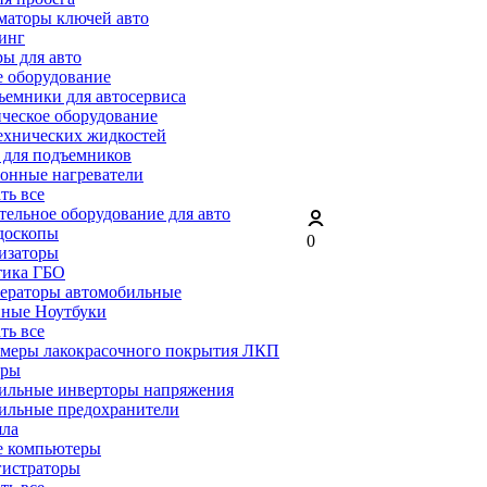
маторы ключей авто
инг
ы для авто
 оборудование
емники для автосервиса
ческое оборудование
ехнических жидкостей
 для подъемников
онные нагреватели
ать все
ельное оборудование для авто
доскопы
0
изаторы
тика ГБО
ераторы автомобильные
ные Ноутбуки
ать все
меры лакокрасочного покрытия ЛКП
ары
ильные инверторы напряжения
ильные предохранители
яла
е компьютеры
гистраторы