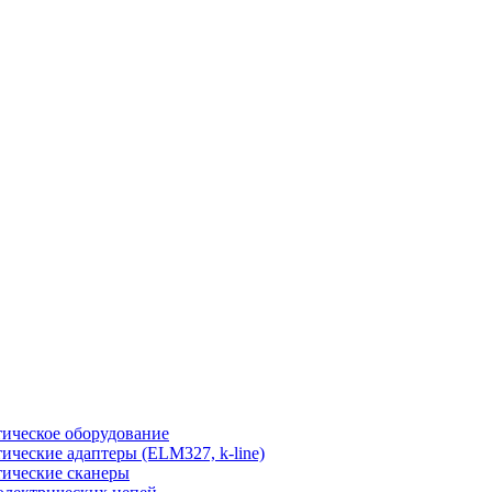
ическое оборудование
ические адаптеры (ELM327, k-line)
ические сканеры