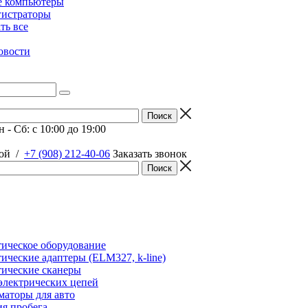
е компьютеры
гистраторы
ать все
овости
 - Сб: c 10:00 до 19:00
ой
/
+7 (908) 212-40-06
Заказать звонок
ическое оборудование
ические адаптеры (ELM327, k-line)
ические сканеры
электрических цепей
аторы для авто
я пробега