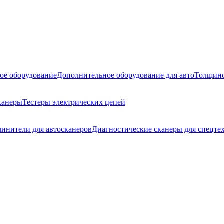
ое оборудование
Дополнительное оборудование для авто
Толщино
канеры
Тестеры электрических цепей
линители для автосканеров
Диагностические сканеры для спецте