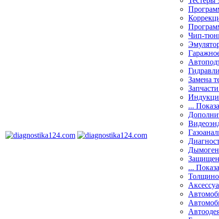
Тестеры 
Программ
Коррекци
Програм
Чип-тюн
Эмулятор
Гаражное
Автоподъ
Гидравли
Замена т
Запчасти
Индукци
... Показ
Дополнит
Видеоэн
Газоанал
Диагнос
Дымоген
Защищен
... Показ
Толщино
Аксессу
Автомоб
Автомоб
Автооде