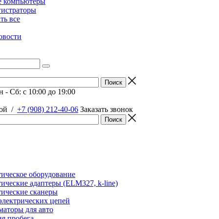
е компьютеры
гистраторы
ать все
овости
 - Сб: c 10:00 до 19:00
ой
/
+7 (908) 212-40-06
Заказать звонок
ическое оборудование
ические адаптеры (ELM327, k-line)
ические сканеры
электрических цепей
аторы для авто
я пробега