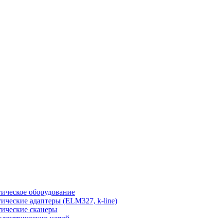
ическое оборудование
ические адаптеры (ELM327, k-line)
ические сканеры