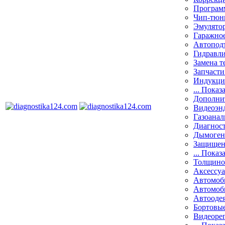
Програм
Чип-тюн
Эмулятор
Гаражное
Автоподъ
Гидравли
Замена т
Запчасти
Индукци
... Показ
Дополнит
Видеоэн
Газоанал
Диагнос
Дымоген
Защищен
... Показ
Толщино
Аксессу
Автомоб
Автомоб
Автооде
Бортовы
Видеоре