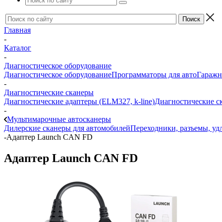
Главная
-
Каталог
-
Диагностическое оборудование
Диагностическое оборудование
Программаторы для авто
Гаражн
-
Диагностические сканеры
Диагностические адаптеры (ELM327, k-line)
Диагностические с
-
Мультимарочные автосканеры
Дилерские сканеры для автомобилей
Переходники, разъемы, уд
-
Адаптер Launch CAN FD
Адаптер Launch CAN FD