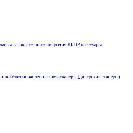
меры лакокрасочного покрытия ЛКП
Аксессуары
хники
Узконаправленные автосканеры (дилерские сканеры)