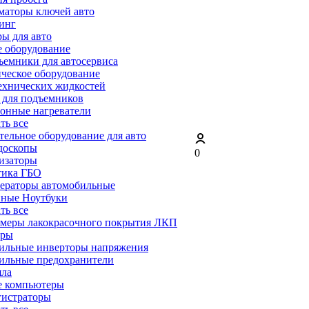
маторы ключей авто
инг
ы для авто
 оборудование
емники для автосервиса
ческое оборудование
ехнических жидкостей
 для подъемников
онные нагреватели
ать все
ельное оборудование для авто
доскопы
0
изаторы
тика ГБО
ераторы автомобильные
ные Ноутбуки
ать все
меры лакокрасочного покрытия ЛКП
ары
ильные инверторы напряжения
ильные предохранители
яла
е компьютеры
гистраторы