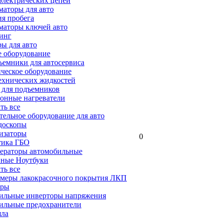
электрических цепей
аторы для авто
я пробега
маторы ключей авто
инг
ы для авто
 оборудование
емники для автосервиса
ческое оборудование
ехнических жидкостей
 для подъемников
онные нагреватели
ать все
ельное оборудование для авто
доскопы
изаторы
0
тика ГБО
ераторы автомобильные
ные Ноутбуки
ать все
меры лакокрасочного покрытия ЛКП
ары
ильные инверторы напряжения
ильные предохранители
яла