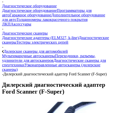
-
Диагностическое оборудование
Диагностическое оборудование
Программаторы для
авто
Гаражное оборудование
Дополнительное оборудование
для авто
Толщиномеры лакокрасочного покрытия
ЛКП
Аксессуары
-
Диагностические сканеры
Диагностические адаптеры (ELM327, k-line)
Диагностические
сканеры
Тестеры электрических цепей
-
Дилерские сканеры для автомобилей
Мультимарочные автосканеры
Переходники, разъемы,
удлинители для автосканеров
Диагностические сканеры для
спецтехники
Узконаправленные автосканеры (дилерские
сканеры)
-
Дилерский диагностический адаптер Ford Scanner (F-Super)
Дилерский диагностический адаптер
Ford Scanner (F-Super)