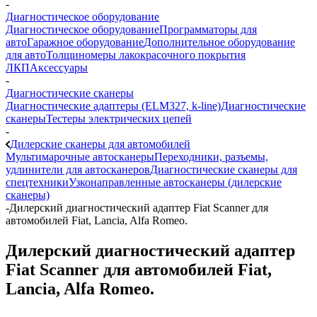
-
Диагностическое оборудование
Диагностическое оборудование
Программаторы для
авто
Гаражное оборудование
Дополнительное оборудование
для авто
Толщиномеры лакокрасочного покрытия
ЛКП
Аксессуары
-
Диагностические сканеры
Диагностические адаптеры (ELM327, k-line)
Диагностические
сканеры
Тестеры электрических цепей
-
Дилерские сканеры для автомобилей
Мультимарочные автосканеры
Переходники, разъемы,
удлинители для автосканеров
Диагностические сканеры для
спецтехники
Узконаправленные автосканеры (дилерские
сканеры)
-
Дилерский диагностический адаптер Fiat Scanner для
автомобилей Fiat, Lancia, Alfa Romeo.
Дилерский диагностический адаптер
Fiat Scanner для автомобилей Fiat,
Lancia, Alfa Romeo.