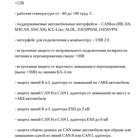
+12В
- рабочая температура от –40 до +80 град. С
- поддерживаемые автомобильные интерфейсы – CANbus (HICAN,
MSCAN, SWCAN), K/L-Line, ALDL, J1850PWM, J1850VPW
- интерфейс для подключения к компьютеру – USB 2.0
- встроенная защита от неправильного подключения полярности
питания и перенапряжения свыше +36В
- встроенная защита от короткого замыкания и перенапряжения
(выше +36В) по линиям K/L-Line
- защита линий K и L адаптера от замыканий на +АКБ автомобиля
- защита линий CAN H и CAN L адаптера от замыканий на массу и
+АКБ автомобиля
- защита линий K и L адаптера ESD до 2 кВ
- защита линий CAN H и CAN L адаптера ESD до 6 кВ
- защита обмена данных на CAN шине автомобиля при обрыве или
замыкании одной из линий CAN H или CAN L адаптера.