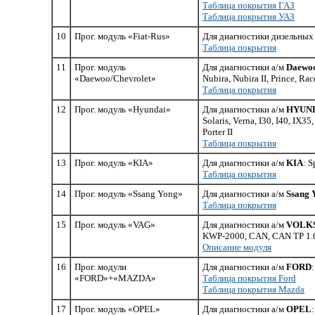
Таблица покрытия ГАЗ
Таблица покрытия УАЗ
10
Прог. модуль «Fiat-Rus»
Для диагностики дизельных 
Таблица покрытия
11
Прог. модуль
Для диагностики а/м
Daewoo
«Daewoo/Chevrolet»
Nubira, Nubira II, Prince, Ra
Таблица покрытия
12
Прог. модуль «Hyundai»
Для диагностики а/м
HYUN
Solaris, Verna, I30, I40, I
Porter II
Таблица покрытия
13
Прог. модуль «KIA»
Для диагностики а/м
KIA
: S
Таблица покрытия
14
Прог. модуль «Ssang Yong»
Для диагностики а/м
Ssang 
Таблица покрытия
15
Прог. модуль «VAG»
Для диагностики а/м
VOLKSW
KWP-2000, CAN, CAN TP 1.
Описание модуля
16
Прог. модули
Для диагностики а/м
FORD
«FORD»+«MAZDA»
Таблица покрытия Ford
Таблица покрытия Mazda
17
Прог. модуль «OPEL»
Для диагностики а/м
OPEL