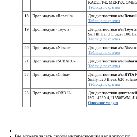
KADETT-E, MERIVA, OMEG
Таблица покрытия
18
Прог. модуль «Renault»
Для диагностики а/м
Renaul
Таблица покрытия
19
Прог. модуль «Toyota»
Для диагностики а/м
Toyota
Surf III, Land Cruizer 100, L
Таблица покрытия
20
Прог. модуль «Nissan»
Для диагностики а/м
Nissan
Таблица покрытия
21
Прог. модуль «SUBARU»
Для диагностики а/м
Subaru
Таблица покрытия
22
Прог. модуль «Сhina»
Для диагностики а/м
ВYD:
F
Smily, 520 Breez, 620 Solan
Таблица покрытия
23
Прог. модуль «OBD-II»
Для диагностики двигателей
ISO 14230-4, J1850PWM, J1
Описание модуля
Вы можете задать любой интересующий вас вопрос по