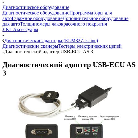
-
Диагностическое оборудование
Диагностическое оборудование
Программаторы для
авто
Гаражное оборудование
Дополнительное оборудование
для авто
Толщиномеры лакокрасочного покрытия
ЛКП
Аксессуары
-
Диагностические адаптеры (ELM327, k-line)
Диагностические сканеры
Тестеры электрических цепей
-
Диагностический адаптер USB-ECU AS 3
Диагностический адаптер USB-ECU AS
3