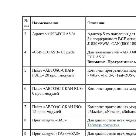
№
Наименование
Описание
пп
3
Адаптер
Адаптер 5-го поколения дл
«USB-ECU AS 3»
3» поддерживает
ВСЕ
основ
J1850VPWM, CAN (ISO11898)
4
Upgrade
Для пользователей «АВТОА
«USB-ECU AS 3»
ECU AS 3”.
Внимание! Программные мо
5
Пакет «АВТОАС-СКАН-
Комплект программных моду
FULL» 20 прог. модулей
«VAG», «Ford», «Fiat-RUS»,
6
Пакет «АВТОАС-СКАН-RUS»
Комплект программных моду
6 прог. модулей
7
Пакет «АВТОАС-СКАН-INO»
Комплект программных модул
15 прог. модулей
«Mazda», «Nissan», «Subaru
8
Прог. модуль «ВАЗ»
Для диагностики всех моде
Таблица покрытия
9
Прог. модули «ГАЗ»+«УАЗ»
Для диагностики всех моде