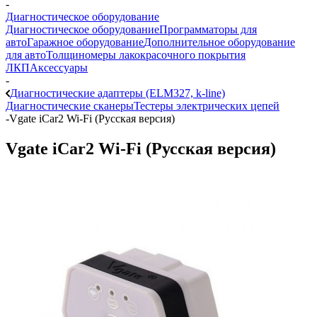
-
Диагностическое оборудование
Диагностическое оборудование
Программаторы для
авто
Гаражное оборудование
Дополнительное оборудование
для авто
Толщиномеры лакокрасочного покрытия
ЛКП
Аксессуары
-
Диагностические адаптеры (ELM327, k-line)
Диагностические сканеры
Тестеры электрических цепей
-
Vgate iCar2 Wi-Fi (Русская версия)
Vgate iCar2 Wi-Fi (Русская версия)