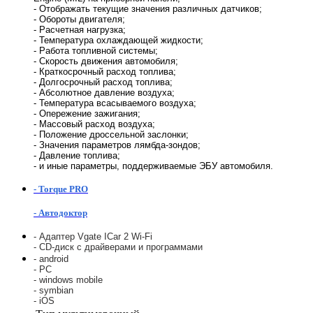
- Отображать текущие значения различных датчиков;
- Обороты двигателя;
- Расчетная нагрузка;
- Температура охлаждающей жидкости;
- Работа топливной системы;
- Скорость движения автомобиля;
- Краткосрочный расход топлива;
- Долгосрочный расход топлива;
- Абсолютное давление воздуха;
- Температура всасываемого воздуха;
- Опережение зажигания;
- Массовый расход воздуха;
- Положение дроссельной заслонки;
- Значения параметров лямбда-зондов;
- Давление топлива;
- и иные параметры, поддерживаемые ЭБУ автомобиля.
- Torque PRO
- Автодоктор
- Адаптер Vgate
ICar 2 Wi-Fi
- CD-диск с драйверами и программами
- android
- PC
- windows mobile
- symbian
- iOS