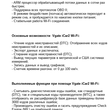
- ARM процессор обрабатывающий потоки данных в сотни раз
быстрее;
- Поддержка всех протоколов OBD II;
- В режиме бездействия (полчаса) автоматически переходит в
режим сна, и пробуждается по нажатию кнопки питания;
- Стабильная работа Wi-Fi соединения.
Основные возможности Vgate iCar2 Wi-Fi:
- Чтение кодов неисправностей (DTC): Отображение всех кодов
неисправностей и их описание;
- Экспорт данных и распечатка;
- Стирание кодов неисправностей (DTC);
- Вывод текущих параметров в метрической и США системах
измерений;
- Запись данных и вывод графиков;
- Счетчик времени разгона: от 0 до 100 км/ч.
Выполняемые функции при помощи Vgate iCar2 Wi-Fi:
- Считывать диагностические коды ошибок, как стандартные
(DTC), так и специальные коды производителя (MTC), а также
отображать их расшифровку(в базе данных приведены более
3000 кодов различных ошибок;
- Производить очистку ошибок и гасить предупреждение Check
Engine (MIL) на приборной панели;