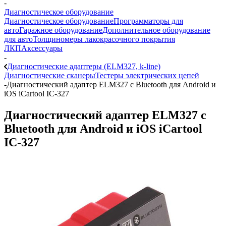
-
Диагностическое оборудование
Диагностическое оборудование
Программаторы для
авто
Гаражное оборудование
Дополнительное оборудование
для авто
Толщиномеры лакокрасочного покрытия
ЛКП
Аксессуары
-
Диагностические адаптеры (ELM327, k-line)
Диагностические сканеры
Тестеры электрических цепей
-
Диагностический адаптер ELM327 с Bluetooth для Android и
iOS iCartool IC-327
Диагностический адаптер ELM327 с
Bluetooth для Android и iOS iCartool
IC-327