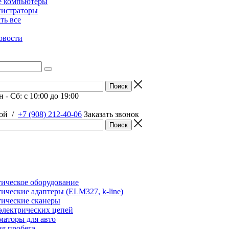
е компьютеры
гистраторы
ать все
овости
 - Сб: c 10:00 до 19:00
ой
/
+7 (908) 212-40-06
Заказать звонок
ическое оборудование
ические адаптеры (ELM327, k-line)
ические сканеры
электрических цепей
аторы для авто
я пробега