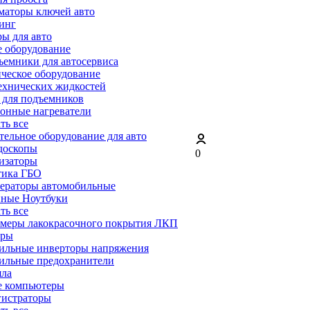
маторы ключей авто
инг
ы для авто
 оборудование
емники для автосервиса
ческое оборудование
ехнических жидкостей
 для подъемников
онные нагреватели
ать все
ельное оборудование для авто
доскопы
0
изаторы
тика ГБО
ераторы автомобильные
ные Ноутбуки
ать все
меры лакокрасочного покрытия ЛКП
ары
ильные инверторы напряжения
ильные предохранители
яла
е компьютеры
гистраторы