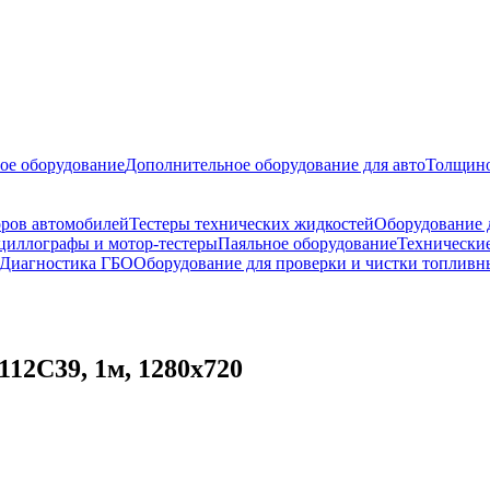
ое оборудование
Дополнительное оборудование для авто
Толщино
оров автомобилей
Тестеры технических жидкостей
Оборудование 
циллографы и мотор-тестеры
Паяльное оборудование
Технические
Диагностика ГБО
Оборудование для проверки и чистки топливн
112C39, 1м, 1280x720