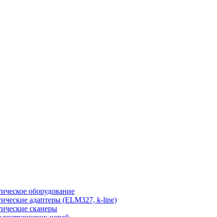
ическое оборудование
ические адаптеры (ELM327, k-line)
ические сканеры