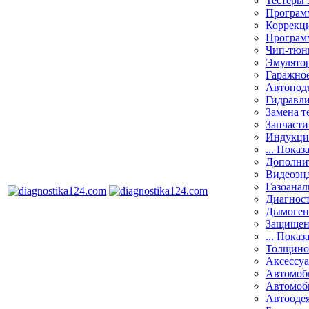
Тестеры 
Программ
Коррекци
Програм
Чип-тюн
Эмулятор
Гаражное
Автоподъ
Гидравли
Замена т
Запчасти
Индукци
... Показ
Дополнит
Видеоэн
Газоанал
Диагнос
Дымоген
Защищен
... Показ
Толщино
Аксессу
Автомоб
Автомоб
Автооде