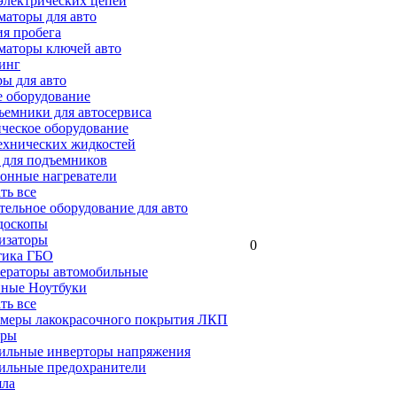
электрических цепей
аторы для авто
я пробега
маторы ключей авто
инг
ы для авто
 оборудование
емники для автосервиса
ческое оборудование
ехнических жидкостей
 для подъемников
онные нагреватели
ать все
ельное оборудование для авто
доскопы
изаторы
0
тика ГБО
ераторы автомобильные
ные Ноутбуки
ать все
меры лакокрасочного покрытия ЛКП
ары
ильные инверторы напряжения
ильные предохранители
яла