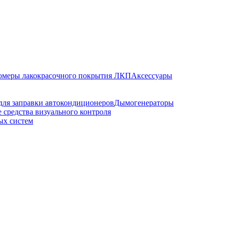
меры лакокрасочного покрытия ЛКП
Аксессуары
для заправки автокондиционеров
Дымогенераторы
 средства визуального контроля
ых систем