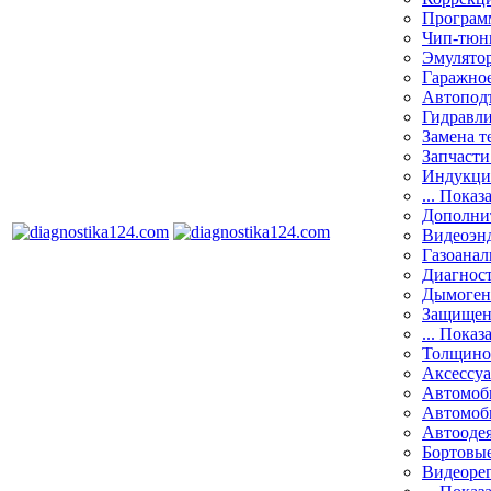
Програм
Чип-тюн
Эмулятор
Гаражное
Автоподъ
Гидравли
Замена т
Запчасти
Индукци
... Показ
Дополнит
Видеоэн
Газоанал
Диагнос
Дымоген
Защищен
... Показ
Толщино
Аксессу
Автомоб
Автомоб
Автооде
Бортовы
Видеоре