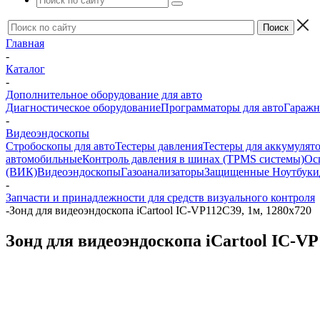
Главная
-
Каталог
-
Дополнительное оборудование для авто
Диагностическое оборудование
Программаторы для авто
Гаражн
-
Видеоэндоскопы
Стробоскопы для авто
Тестеры давления
Тестеры для аккумулят
автомобильные
Контроль давления в шинах (TPMS системы)
Ос
(ВИК)
Видеоэндоскопы
Газоанализаторы
Защищенные Ноутбуки
-
Запчасти и принадлежности для средств визуального контроля
-
Зонд для видеоэндоскопа iCartool IC-VP112C39, 1м, 1280x720
Зонд для видеоэндоскопа iCartool IC-VP