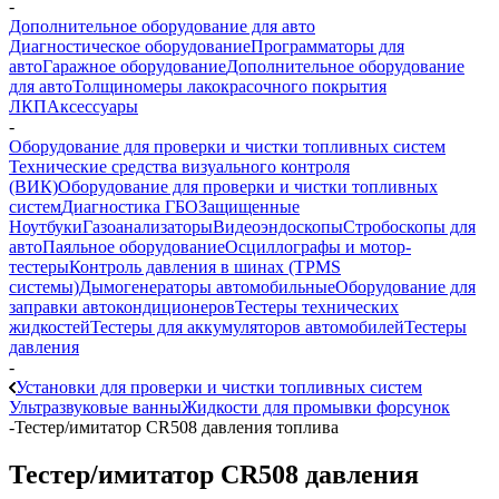
-
Дополнительное оборудование для авто
Диагностическое оборудование
Программаторы для
авто
Гаражное оборудование
Дополнительное оборудование
для авто
Толщиномеры лакокрасочного покрытия
ЛКП
Аксессуары
-
Оборудование для проверки и чистки топливных систем
Технические средства визуального контроля
(ВИК)
Оборудование для проверки и чистки топливных
систем
Диагностика ГБО
Защищенные
Ноутбуки
Газоанализаторы
Видеоэндоскопы
Стробоскопы для
авто
Паяльное оборудование
Осциллографы и мотор-
тестеры
Контроль давления в шинах (TPMS
системы)
Дымогенераторы автомобильные
Оборудование для
заправки автокондиционеров
Тестеры технических
жидкостей
Тестеры для аккумуляторов автомобилей
Тестеры
давления
-
Установки для проверки и чистки топливных систем
Ультразвуковые ванны
Жидкости для промывки форсунок
-
Тестер/имитатор CR508 давления топлива
Тестер/имитатор CR508 давления