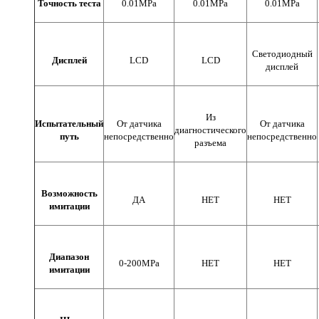
Точность теста
0.01MPa
0.01MPa
0.01MPa
Светодиодный
Дисплей
LCD
LCD
дисплей
Из
Испытательный
От датчика
От датчика
диагностического
путь
непосредственно
непосредственно
разъема
Возможность
ДА
НЕТ
НЕТ
имитации
Диапазон
0-200MPa
НЕТ
НЕТ
имитации