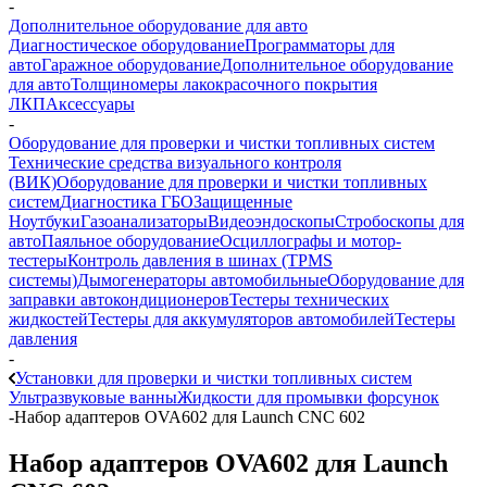
-
Дополнительное оборудование для авто
Диагностическое оборудование
Программаторы для
авто
Гаражное оборудование
Дополнительное оборудование
для авто
Толщиномеры лакокрасочного покрытия
ЛКП
Аксессуары
-
Оборудование для проверки и чистки топливных систем
Технические средства визуального контроля
(ВИК)
Оборудование для проверки и чистки топливных
систем
Диагностика ГБО
Защищенные
Ноутбуки
Газоанализаторы
Видеоэндоскопы
Стробоскопы для
авто
Паяльное оборудование
Осциллографы и мотор-
тестеры
Контроль давления в шинах (TPMS
системы)
Дымогенераторы автомобильные
Оборудование для
заправки автокондиционеров
Тестеры технических
жидкостей
Тестеры для аккумуляторов автомобилей
Тестеры
давления
-
Установки для проверки и чистки топливных систем
Ультразвуковые ванны
Жидкости для промывки форсунок
-
Набор адаптеров OVA602 для Launch CNC 602
Набор адаптеров OVA602 для Launch