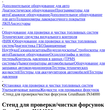
-
Дополнительное оборудование для авто
Диагностическое оборудование
Программаторы для
авто
Гаражное оборудование
Дополнительное оборудование
для авто
Толщиномеры лакокрасочного покрытия
ЛКП
Аксессуары
-
Оборудование для проверки и чистки топливных систем
Технические средства визуального контроля
(ВИК)
Оборудование для проверки и чистки топливных
систем
Диагностика ГБО
Защищенные
Ноутбуки
Газоанализаторы
Видеоэндоскопы
Стробоскопы для
авто
Паяльное оборудование
Осциллографы и мотор-
тестеры
Контроль давления в шинах (TPMS
системы)
Дымогенераторы автомобильные
Оборудование для
заправки автокондиционеров
Тестеры технических
жидкостей
Тестеры для аккумуляторов автомобилей
Тестеры
давления
-
Установки для проверки и чистки топливных систем
Ультразвуковые ванны
Жидкости для промывки форсунок
-
Стенд для проверки/чистки форсунок GrunBaum INJ4000
Стенд для проверки/чистки форсунок